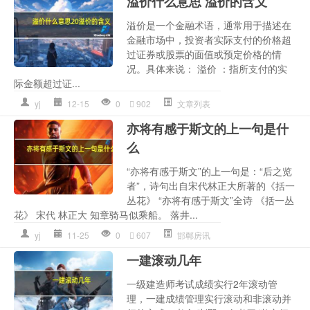
溢价什么意思 溢价的含义
溢价是一个金融术语，通常用于描述在
金融市场中，投资者实际支付的价格超
过证券或股票的面值或预定价格的情
况。具体来说： 溢价 ：指所支付的实
际金额超过证...
yj
12-15
0
902
文章列表
亦将有感于斯文的上一句是什
么
“亦将有感于斯文”的上一句是：“后之览
者”，诗句出自宋代林正大所著的《括一
丛花》 “亦将有感于斯文”全诗 《括一丛
花》 宋代 林正大 知章骑马似乘船。 落井...
yj
11-25
0
607
邯郸房讯
一建滚动几年
一级建造师考试成绩实行2年滚动管
理，一建成绩管理实行滚动和非滚动并