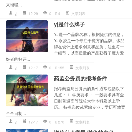
来增强...
yj
12-29
0
4
文章列表
yj是什么牌子
YJ是一个品牌名称，根据提供的信息，
YJ永骏是一个专注于魔方的品牌。该品
牌在设计上追求创意和品质，注重每一
个细节，以高质量的产品获得了魔方爱
好者的好评...
yj
12-17
0
155
文章列表
药监公务员的报考条件
报考药监局公务员的条件通常包括以下
几点： 1. 学历要求 ： 一般要求具有全
日制普通高等院校大学本科及以上学
历。 特殊岗位或紧缺专业，学历可放宽
至全日制...
yj
12-17
0
270
文章列表