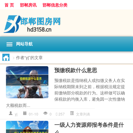
首 页
邯郸房讯
邯郸信息分类
网站导航
>
作者“yj”的文章
预缴税款什么意思
预缴税款是指纳税人或扣缴义务人在实
际纳税期限未到之前，根据税法规定提
前缴纳部分税款的行为。这样做可以确
保税款的均衡入库，避免因一次性缴纳
大额税款而...
yj
01-10
0
257
文章列表
一级人力资源师报考条件是什
么