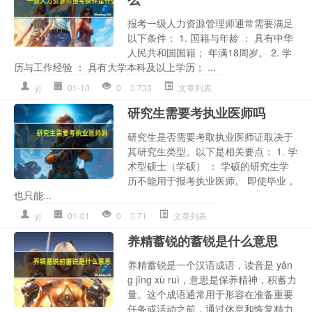
报考一级人力资源管理师通常需要满足
以下条件： 1. 国籍与年龄 ： 具有中华
人民共和国国籍； 年满18周岁。 2. 学
历与工作经验 ： 具有大学本科及以上学历； ...
yj
01-10
0
733
文章列表
研究生需要考执业医师吗
研究生是否需要考取执业医师证取决于
其研究生类型。以下是相关要点： 1. 学
术型硕士（学硕） ： 学硕的研究生学
历不能用于报考执业医师。 即使毕业，
也只能...
yj
01-01
0
71
文章列表
养精蓄锐的蓄锐是什么意思
养精蓄锐是一个汉语成语，读音是 yǎn
g jīng xù ruì，意思是保养精神，积蓄力
量。这个成语通常用于形容在准备重要
任务或活动之前，通过休息和恢复精力