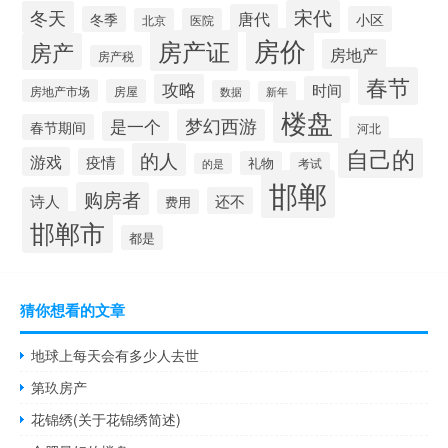
宋代
冬天
唐代
冬季
小区
北京
医院
房价
房产证
房产
房地产
房产税
春节
攻略
时间
房地产市场
房屋
数据
新年
楼盘
梦幻西游
是一个
春节期间
河北
自己的
的人
游戏
疫情
礼物
考试
的是
邯郸
购房者
诗人
还不
费用
邯郸市
都是
猜你想看的文章
地球上每天会有多少人去世
第玖房产
花锦绣(关于花锦绣简述)