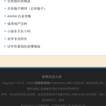
合肥最好的楼盘
石井薇子网球（石井薇子）
evolve 白金攻略
做房地产怎样
小孩冬天长个吗
农学专业特长
过年吃素指的是哪顿饭
邯郸信息分类
Copyright © 2012 - 2026
[邯郸图房网]
Powered by
网站分类目录
|
精选推荐文章
|
网站地图
|
疑难解答
陕ICP备05009492号
声明：本站内容来自互联网，如信息有错误可发邮件到f_fb#foxmail.com说明，我们
会及时纠正，谢谢
本站仅为个人兴趣爱好，不接盈利性广告及商业合作