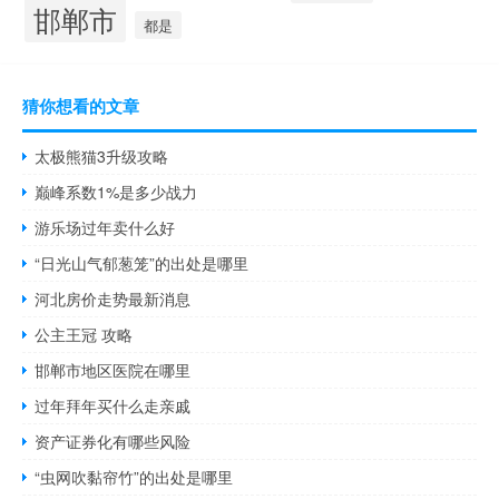
邯郸市
都是
猜你想看的文章
太极熊猫3升级攻略
巅峰系数1%是多少战力
游乐场过年卖什么好
“日光山气郁葱笼”的出处是哪里
河北房价走势最新消息
公主王冠 攻略
邯郸市地区医院在哪里
过年拜年买什么走亲戚
资产证券化有哪些风险
“虫网吹黏帘竹”的出处是哪里