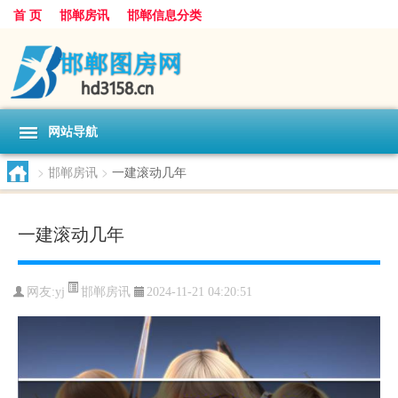
首 页
邯郸房讯
邯郸信息分类
网站导航
>
邯郸房讯
>
一建滚动几年
一建滚动几年
邯郸房讯
网友:
yj
2024-11-21 04:20:51