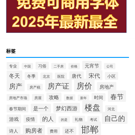
标签
元宵节
习俗
专业
中国
二手房
价格
公司
宋代
冬天
唐代
冬季
小区
北京
医院
房价
房产证
房产
房地产
房产税
春节
攻略
时间
房地产市场
房屋
数据
新年
楼盘
梦幻西游
是一个
春节期间
河北
自己的
的人
游戏
疫情
礼物
考试
的是
邯郸
购房者
诗人
还不
费用