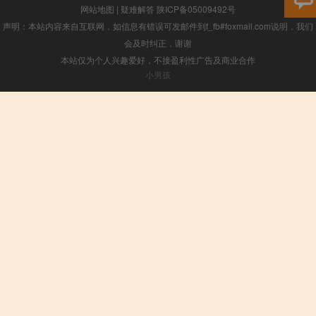
网站地图
|
疑难解答
陕ICP备05009492号
声明：本站内容来自互联网，如信息有错误可发邮件到f_fb#foxmail.com说明，我们
会及时纠正，谢谢
本站仅为个人兴趣爱好，不接盈利性广告及商业合作
小男孩