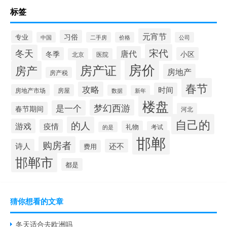
标签
元宵节
习俗
专业
中国
二手房
价格
公司
宋代
冬天
唐代
冬季
小区
北京
医院
房价
房产证
房产
房地产
房产税
春节
攻略
时间
房地产市场
房屋
数据
新年
楼盘
梦幻西游
是一个
春节期间
河北
自己的
的人
游戏
疫情
礼物
考试
的是
邯郸
购房者
诗人
还不
费用
邯郸市
都是
猜你想看的文章
冬天适合去欧洲吗