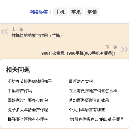
网络标签：
手机
苹果
解锁
上一篇
竹蜂盐的功效与作用（竹蜂）
下一篇
960什么意思（960手机(960手机有哪些)）
相关问题
潍坊春节旅游赚钱吗知乎
最新房产契税
中梁房产好吗
在上海做房地产销售怎么样
回娘家过年要多少红包
梦幻西游摄影青蛙效果
兔子多大年龄会产仔呢
个人拜年语言有哪些
邯郸哪个医院有心理科
“懒留春住听春归”的出处是哪里