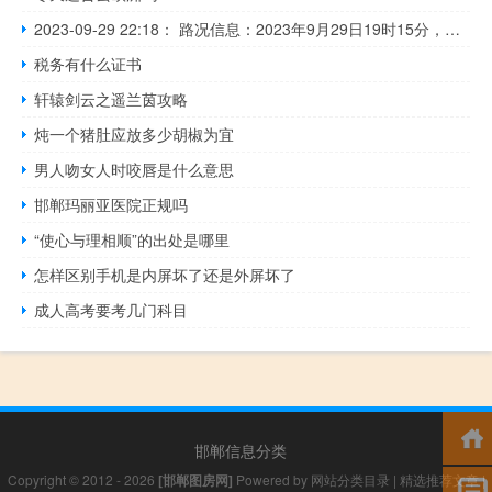
2023-09-29 22:18： 路况信息：2023年9月29日19时15分，许广高速潭衡西段射埠收费站附近以北K761处南往北因车流量大造成交通通行缓慢，至22时16分已恢复正常通行。 ​​​
税务有什么证书
轩辕剑云之遥兰茵攻略
炖一个猪肚应放多少胡椒为宜
男人吻女人时咬唇是什么意思
邯郸玛丽亚医院正规吗
“使心与理相顺”的出处是哪里
怎样区别手机是内屏坏了还是外屏坏了
成人高考要考几门科目
邯郸信息分类
Copyright © 2012 - 2026
[邯郸图房网]
Powered by
网站分类目录
|
精选推荐文章
|