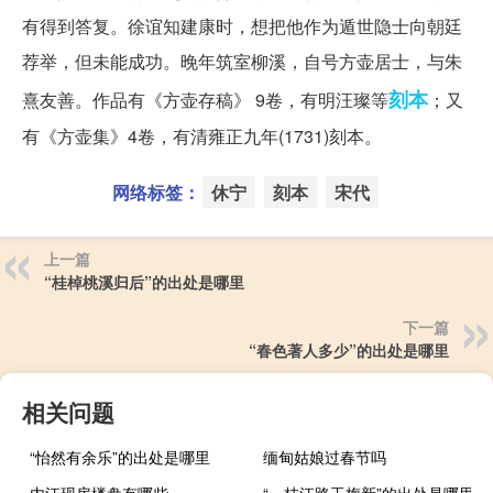
有得到答复。徐谊知建康时，想把他作为遁世隐士向朝廷
荐举，但未能成功。晚年筑室柳溪，自号方壶居士，与朱
刻本
熹友善。作品有《方壶存稿》 9卷，有明汪璨等
；又
有《方壶集》4卷，有清雍正九年(1731)刻本。
网络标签：
休宁
刻本
宋代
上一篇
“桂棹桃溪归后”的出处是哪里
下一篇
“春色著人多少”的出处是哪里
相关问题
“怡然有余乐”的出处是哪里
缅甸姑娘过春节吗