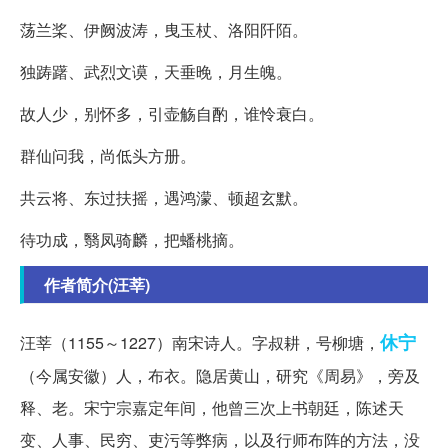
荡兰桨、伊阙波涛，曳玉杖、洛阳阡陌。
独踌躇、武烈文谟，天垂晚，月生魄。
故人少，别怀多，引壶觞自酌，谁怜衰白。
群仙问我，尚低头方册。
共云将、东过扶摇，遇鸿濛、顿超玄默。
待功成，翳凤骑麟，把蟠桃摘。
作者简介(汪莘)
休宁
汪莘（1155～1227）南宋诗人。字叔耕，号柳塘，
（今属安徽）人，布衣。隐居黄山，研究《周易》，旁及
释、老。宋宁宗嘉定年间，他曾三次上书朝廷，陈述天
变、人事、民穷、吏污等弊病，以及行师布阵的方法，没