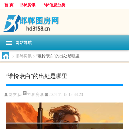
首 页
邯郸房讯
邯郸信息分类
网站导航
>
邯郸房讯
>
“谁怜衰白”的出处是哪里
“谁怜衰白”的出处是哪里
邯郸房讯
网友:
jzs
2024-11-18 15:38:23