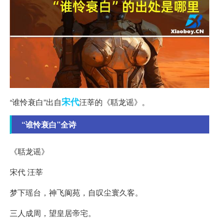
宋代
“谁怜衰白”出自
汪莘的《聒龙谣》。
“谁怜衰白”全诗
《聒龙谣》
宋代 汪莘
梦下瑶台，神飞阆苑，自叹尘寰久客。
三人成周，望皇居帝宅。