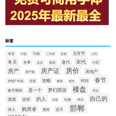
标签
元宵节
习俗
专业
中国
二手房
价格
公司
宋代
冬天
唐代
冬季
小区
北京
医院
房价
房产证
房产
房地产
房产税
春节
攻略
时间
房地产市场
房屋
数据
新年
楼盘
梦幻西游
是一个
春节期间
河北
自己的
的人
游戏
疫情
礼物
考试
的是
邯郸
购房者
诗人
还不
费用