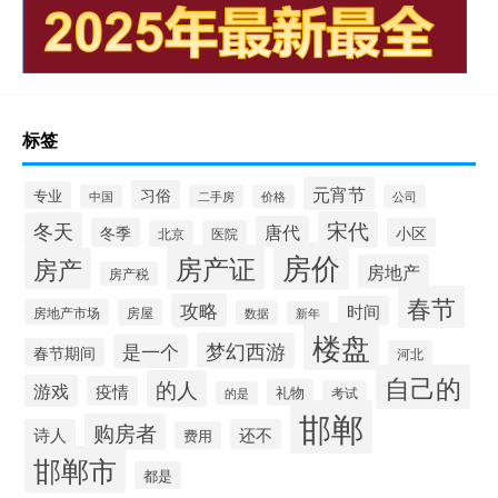
标签
元宵节
习俗
专业
中国
二手房
价格
公司
宋代
冬天
唐代
冬季
小区
北京
医院
房价
房产证
房产
房地产
房产税
春节
攻略
时间
房地产市场
房屋
数据
新年
楼盘
梦幻西游
是一个
春节期间
河北
自己的
的人
游戏
疫情
礼物
考试
的是
邯郸
购房者
诗人
还不
费用
邯郸市
都是