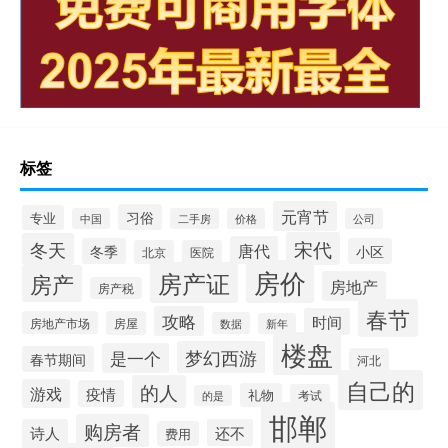
标签
元宵节
习俗
专业
中国
二手房
价格
公司
宋代
冬天
唐代
冬季
小区
北京
医院
房价
房产证
房产
房地产
房产税
春节
攻略
时间
房地产市场
房屋
数据
新年
楼盘
梦幻西游
是一个
春节期间
河北
自己的
的人
游戏
疫情
礼物
考试
的是
邯郸
购房者
诗人
还不
费用