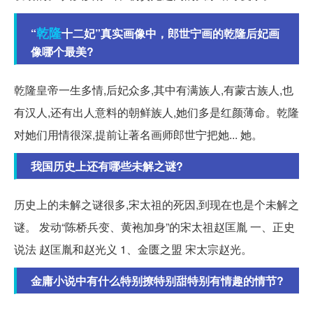
乾隆
“
十二妃”真实画像中，郎世宁画的乾隆后妃画
像哪个最美?
乾隆皇帝一生多情,后妃众多,其中有满族人,有蒙古族人,也
有汉人,还有出人意料的朝鲜族人,她们多是红颜薄命。乾隆
对她们用情很深,提前让著名画师郎世宁把她... 她。
我国历史上还有哪些未解之谜?
历史上的未解之谜很多,宋太祖的死因,到现在也是个未解之
谜。 发动“陈桥兵变、黄袍加身”的宋太祖赵匡胤 一、正史
说法 赵匡胤和赵光义 1、金匮之盟 宋太宗赵光。
金庸小说中有什么特别撩特别甜特别有情趣的情节?