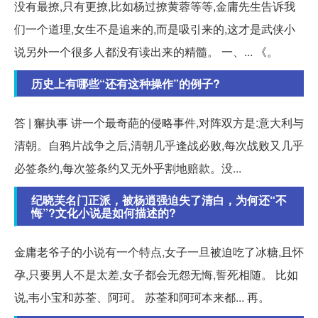
没有最撩,只有更撩,比如杨过撩黄蓉等等,金庸先生告诉我
们一个道理,女生不是追来的,而是吸引来的,这才是武侠小
说另外一个很多人都没有读出来的精髓。 一、... 《。
历史上有哪些“还有这种操作”的例子?
答 | 獬执事 讲一个最奇葩的侵略事件,对阵双方是:意大利与
清朝。自鸦片战争之后,清朝几乎逢战必败,每次战败又几乎
必签条约,每次签条约又无外乎割地赔款。没...
纪晓芙名门正派，被杨逍强迫失了清白，为何还“不
悔”?文化小说是如何描述的?
金庸老爷子的小说有一个特点,女子一旦被迫吃了冰糖,且怀
孕,只要男人不是太差,女子都会无怨无悔,誓死相随。 比如
说,韦小宝和苏荃、阿珂。 苏荃和阿珂本来都... 再。