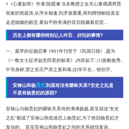
1《心素如简》作者:陆观澜 当名教授之女关心素偶遇商贾
世家的简庭涛,从萍水相逢,到矛盾重重,再到两情帕悦直至
走进婚姻的殿堂,看似平静美满的背后隐藏着层层...
历史上都有哪些特别让人咋舌、好玩的事情?
一、最早的征婚启事 1931年刊登于《民国日报》,题为
《一般女士征求如意郎君的标准》,内容如下: (1)面貌俊秀,
中等身材,望之若庄严亲之甚和蔼;(2)学不在... 错别字。
贵妃
安禄山和杨
到底有没有暧昧关系?安史之乱是
不是有杨贵妃的原因?
安禄山与杨贵妃的暧昧关系传的沸沸扬扬,甚至就连“安史
之乱”都成了安禄山彻底迷恋上杨贵妃,为了抢回杨贵妃才
发动的。 其实安禄山和杨贵妃之间的关系错综复杂。