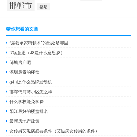
邯郸市
都是
猜你想看的文章
“席卷承家猗顿术”的出处是哪里
j7啥意思（J8是什么意思,j8）
邹城房产吧
深圳最贵的楼盘
g4nj是什么品牌发动机
邯郸锦河湾小区怎么样
什么学校能免学费
阳江最好的楼盘排名
最新房地产政策
女传男艾滋病必要条件（艾滋病女传男的条件）