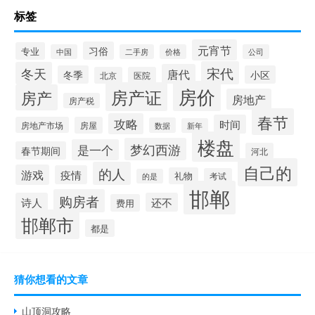
标签
元宵节
习俗
专业
中国
二手房
价格
公司
宋代
冬天
唐代
冬季
小区
北京
医院
房价
房产证
房产
房地产
房产税
春节
攻略
时间
房地产市场
房屋
数据
新年
楼盘
梦幻西游
是一个
春节期间
河北
自己的
的人
游戏
疫情
礼物
考试
的是
邯郸
购房者
诗人
还不
费用
邯郸市
都是
猜你想看的文章
山顶洞攻略