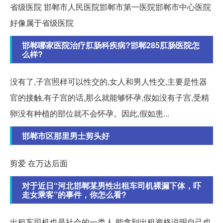
省级医院 邯郸市人民医院邯郸市第一医院邯郸市中心医院
好像属于省级医院
邯郸哪家医院治疗肛肠科疾病?邯郸285肛肠医院怎
么样?
没有了,子宫照样可以性交的,女人和男人性交,主要是性器
官的接触,有子宫的话,那么就能够怀孕,假如没有子宫,受精
卵没有种植的部位就不会怀孕。因此,假如患...
邯郸市区那里男士剪头好
剪爱 在万达后面
对于近日“河北邯郸某男性出租车司机裸漏下体，吓
走女乘客”的事件，你怎么看?
出租车司机也是社会的一类人,能拿到出租资格说明自己也