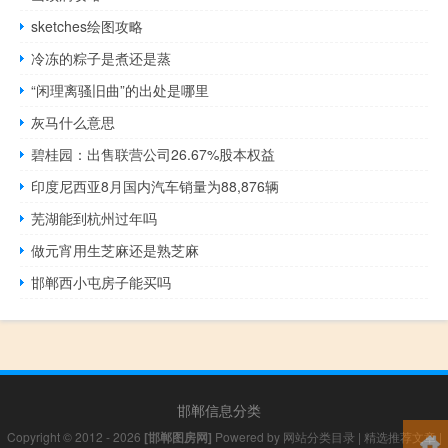
sketches绘图攻略
冷冻的粽子是煮还是蒸
“闲理离骚旧曲”的出处是哪里
灰马什么意思
碧桂园：出售联营公司26.67%股本权益
印度尼西亚8月国内汽车销量为88,876辆
芜湖能到杭州过年吗
做元宵用生芝麻还是熟芝麻
邯郸西小屯房子能买吗
邯郸信息分类
Copyright © 2012 - 2026
[邯郸图房网]
Powered by
网站分类目录
|
精选推荐文章
|