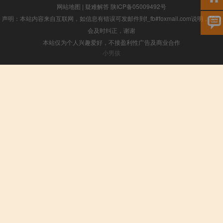
网站地图
|
疑难解答
陕ICP备05009492号
声明：本站内容来自互联网，如信息有错误可发邮件到f_fb#foxmail.com说明，我们
会及时纠正，谢谢
本站仅为个人兴趣爱好，不接盈利性广告及商业合作
小男孩