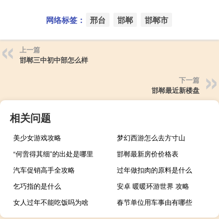
网络标签：
邢台
邯郸
邯郸市
上一篇
邯郸三中初中部怎么样
下一篇
邯郸最近新楼盘
相关问题
美少女游戏攻略
梦幻西游怎么去方寸山
“何啻得其细”的出处是哪里
邯郸最新房价价格表
汽车促销高手全攻略
过年做扣肉的原料是什么
乞巧指的是什么
安卓 暖暖环游世界 攻略
女人过年不能吃饭吗为啥
春节单位用车事由有哪些