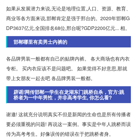
如果从发展潜力来说,无论是地理位置,人口、资源、教育、
商业等各方面来说,邯郸肯定是强于邢台的。2020年邯郸G
DP3637亿元,全国排名68位,邢台呢?GDP2200亿元... 相。
邯郸哪里有卖男士内裤的
各品牌男装一般都有自己的贴牌内裤。 各大商场也有内衣
专柜。 买内衣应该不是问题吧。 如果觉得不好意思,那就
带上女朋友一起去吧 各品牌男装一般都。
辟谣!网传邯郸一学生在龙湖东门跳桥自杀，官方:跳
桥者为一中年男性，并非高考学生, 你怎么看?
谢邀! 这就充分说明真实不但是新闻的生命也是所有传播者
要必须重视的问题! 再说这一案例。事实是中年人跳桥而误
传为高考考生。好像误传的错误在于把跳桥者身。