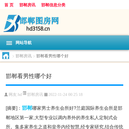
首 页
邯郸房讯
邯郸信息分类
网站导航
>
邯郸房讯
>
邯郸看男性哪个好
邯郸看男性哪个好
邯郸房讯
网友:
hd
2022-11-24 00:25:18
邯郸
[摘要]：
哪家男士养生会所好?兰庭国际养生会所是邯
郸地区第一家,大型专业以调内养外的养生私人定制式会
所。集多家养生之道和皇帝内经智慧,经专家研究,结合传统