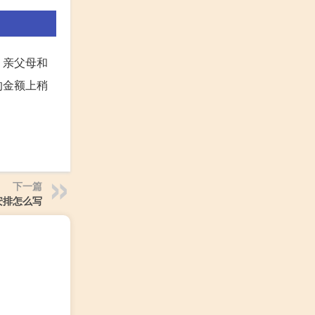
：亲父母和
的金额上稍
下一篇
安排怎么写