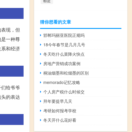
都是
猜你想看的文章
的表现，但
邯郸玛丽亚医院正规吗
包是一种尊
18今年春节是几月几号
关系和经济
冬天吃什么菜降火快点
房地产营销成功案例
桐油烟墨和松烟墨的区别
memorado记忆攻略
子们给爷爷
个人房产税什么时候交
磕头的表达
拜年要提早几天
考研如何报考学校
冬天开什么花好看