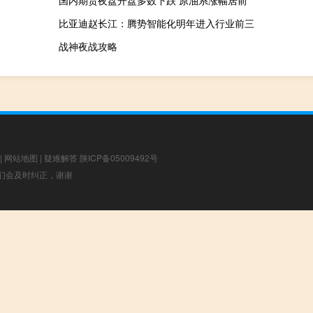
国内期货夜盘开盘多数下跌 原油系涨幅居前
比亚迪赵长江：腾势智能化明年进入行业前三
战神夜战攻略
|
网站地图
|
疑难解答
陕ICP备05009492号
，我们会及时纠正，谢谢