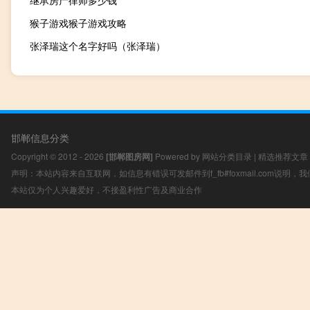
继承房产律师多少钱
猴子游戏猴子游戏攻略
张泽瑞这个名字好吗（张泽瑞）
邯郸信息分类
Copyright © 2012 - 2026
[邯郸图房网]
Powered by
网站分类目录
|
精选推荐文章
声明：本站内容来自互联网，如信息有错误可发邮件到f_fb#foxmail.com说明
本站仅为个人兴趣爱好，不接盈利性广告及商业合作