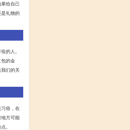
如果给自己
还是礼物的
节俭的人。
红包的金
达我们的关
统习俗，在
些地方可能
衡点。