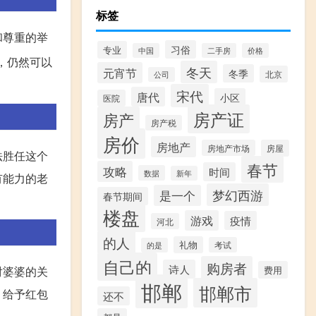
标签
和尊重的举
习俗
专业
中国
二手房
价格
，仍然可以
冬天
元宵节
冬季
北京
公司
宋代
唐代
小区
医院
房产证
房产
房产税
房价
房地产
房地产市场
房屋
法胜任这个
春节
攻略
时间
数据
新年
有能力的老
梦幻西游
是一个
春节期间
楼盘
游戏
疫情
河北
的人
礼物
考试
的是
自己的
购房者
诗人
费用
对婆婆的关
邯郸
邯郸市
，给予红包
还不