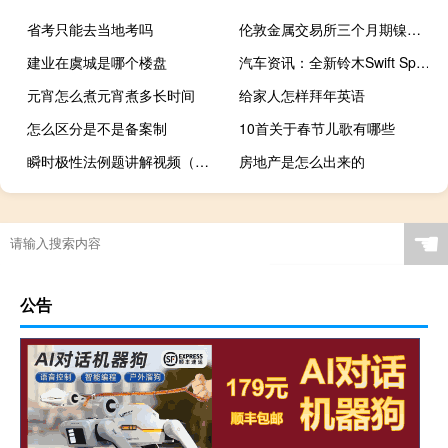
省考只能去当地考吗
伦敦金属交易所三个月期镍价格下跌至每公吨18,550美元为2022年7月以来最低水平
建业在虞城是哪个楼盘
汽车资讯：全新铃木Swift Sport首次亮相 全新涡轮增压四
元宵怎么煮元宵煮多长时间
给家人怎样拜年英语
怎么区分是不是备案制
10首关于春节儿歌有哪些
瞬时极性法例题讲解视频（瞬时极性法）
房地产是怎么出来的
☚
公告