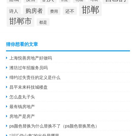
邯郸
购房者
诗人
还不
费用
邯郸市
都是
猜你想看的文章
上海悦善房地产好做吗
潍坊过年招服务员吗
缔约过失责任的定义是什么
昌平未来科技城楼盘
怎么盘丸子头
最有钱房地产
房地产是房产
ps颜色替换为什么替换不了（ps颜色替换黑色）
“川汇仍山卑”的出处是哪里