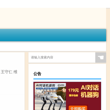
☚
 王守仁 维
公告