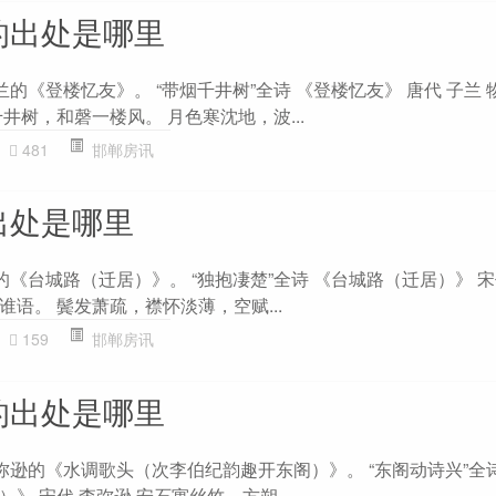
的出处是哪里
兰的《登楼忆友》。 “带烟千井树”全诗 《登楼忆友》 唐代 子兰 
井树，和磬一楼风。 月色寒沈地，波...
481
邯郸房讯
出处是哪里
的《台城路（迁居）》。 “独抱凄楚”全诗 《台城路（迁居）》 宋
语。 鬓发萧疏，襟怀淡薄，空赋...
159
邯郸房讯
的出处是哪里
弥逊的《水调歌头（次李伯纪韵趣开东阁）》。 “东阁动诗兴”全
》 宋代 李弥逊 安石寓丝竹，方朔...