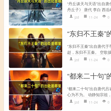
“丹丘谈天与天语”出自唐
丹丘子》 唐代 李白 西岳
jzd
11-24
0
“东归不王秦”
“东归不王秦”出自唐代于
赵，东归不王秦。 空歌拔
jzd
11-24
0
“都来二十句”
“都来二十句”出自唐代吕
心为不为。 动静知宗祖，
jzd
11-24
0