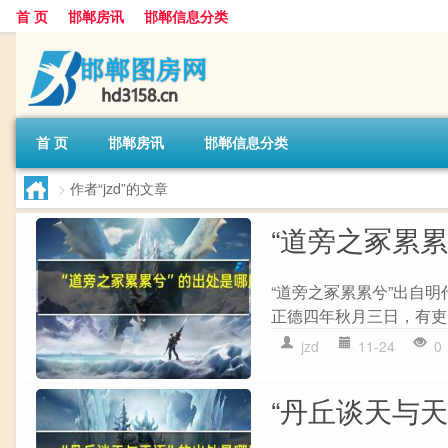
首 页
邯郸房讯
邯郸信息分类
首 页
邯郸房讯
邯郸信息分类
>
作者“jzd”的文章
“道旁之冢累
“道旁之冢累累兮”出自明
正德四年秋月三日，有吏
jzd
11-24
0
“丹丘谈天与