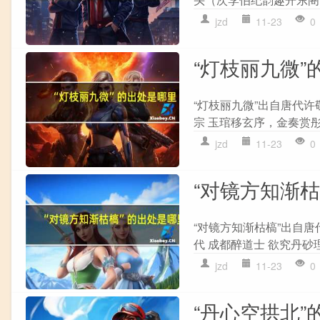
jzd
11-23
0
“灯枝丽九微”
“灯枝丽九微”出自唐代许
宗 玉琯移玄序，金奏赏彤
jzd
11-23
0
“对镜方知渐
“对镜方知渐枯槁”出自唐
代 成都醉道士 欲究丹砂
jzd
11-23
0
“丹心空拱北”