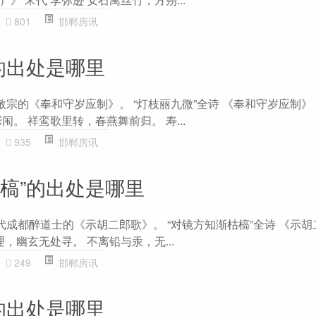
801
邯郸房讯
的出处是哪里
敬宗的《奉和守岁应制》。 “灯枝丽九微”全诗 《奉和守岁应制》 
闱。 祥鸾歌里转，春燕舞前归。 寿...
935
邯郸房讯
枯槁”的出处是哪里
代成都醉道士的《示胡二郎歌》。 “对镜方知渐枯槁”全诗 《示胡
理，幽玄无处寻。 不离铅与汞，无...
249
邯郸房讯
的出处是哪里