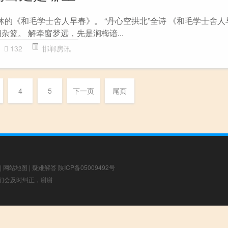
休的《和毛学士舍人早春》。 “丹心空拱北”全诗 《和毛学士舍人
杂篮。 解牵窗梦远，先是涧梅谙...
132
邯郸房讯
4
5
下一页
尾页
|
网站地图
|
疑难解答
陕ICP备05009492号
，我们会及时纠正，谢谢