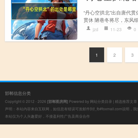
“丹心空拱北”出自唐代贯
贯休 陋巷冬将尽，东风细
jzd
11-23
0
1
2
3
邯郸信息分类
Copyright © 2012 - 2026
[邯郸图房网]
Powered by
网站分类目录
|
精选推荐文章
声明：本站内容来自互联网，如信息有错误可发邮件到f_fb#foxmail.com说明
本站仅为个人兴趣爱好，不接盈利性广告及商业合作