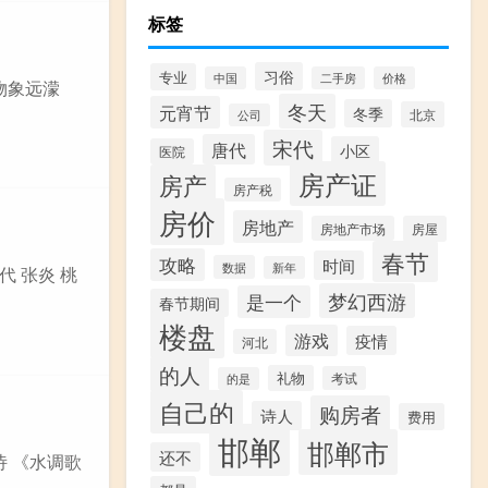
标签
习俗
专业
中国
二手房
价格
物象远濛
冬天
元宵节
冬季
北京
公司
宋代
唐代
小区
医院
房产证
房产
房产税
房价
房地产
房地产市场
房屋
春节
攻略
时间
数据
新年
代 张炎 桃
梦幻西游
是一个
春节期间
楼盘
游戏
疫情
河北
的人
礼物
考试
的是
自己的
购房者
诗人
费用
邯郸
邯郸市
还不
诗 《水调歌