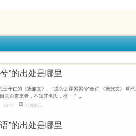
累兮”的出处是哪里
代王守仁的《瘗旅文》。 “道旁之冢累累兮”全诗 《瘗旅文》 明代
目云自京来者，不知其名氏，携一子...
947
邯郸房讯
天语”的出处是哪里