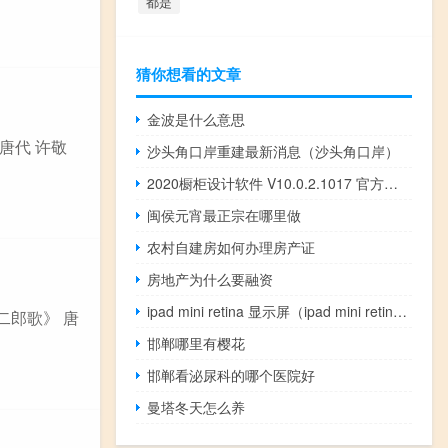
都是
猜你想看的文章
金波是什么意思
唐代 许敬
沙头角口岸重建最新消息（沙头角口岸）
2020橱柜设计软件 V10.0.2.1017 官方版（2020橱柜设计软件 V10.0.2.1017 官方版功能简介）
闽侯元宵最正宗在哪里做
农村自建房如何办理房产证
房地产为什么要融资
ipad mini retina 显示屏（ipad mini retina）
二郎歌》 唐
邯郸哪里有樱花
邯郸看泌尿科的哪个医院好
曼塔冬天怎么养