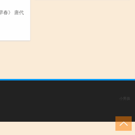
早春》 唐代
小男孩