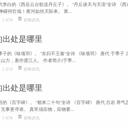
代李白的《西岳云台歌送丹丘子》。 “丹丘谈天与天语”全诗 《
峥嵘何壮哉！黄河如丝天际来。 黄...
579
邯郸房讯
的出处是哪里
季子的《咏项羽》。 “东归不王秦”全诗 《咏项羽》 唐代 于季子 
山力，羞作渡江人。 作者简介(于季...
213
邯郸房讯
的出处是哪里
岩的《百字碑》。 “都来二十句”全诗 《百字碑》 唐代 吕岩 养
无事更寻谁。 真常须应物，应物要...
578
邯郸房讯