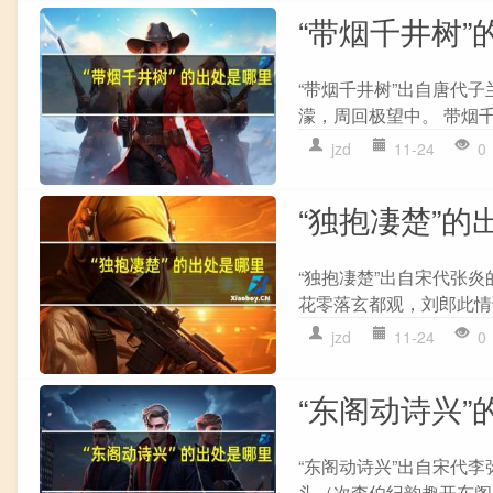
“带烟千井树”
“带烟千井树”出自唐代子
濛，周回极望中。 带烟千
jzd
11-24
0
“独抱凄楚”的
“独抱凄楚”出自宋代张炎
花零落玄都观，刘郎此情谁
jzd
11-24
0
“东阁动诗兴”
“东阁动诗兴”出自宋代李
头（次李伯纪韵趣开东阁）