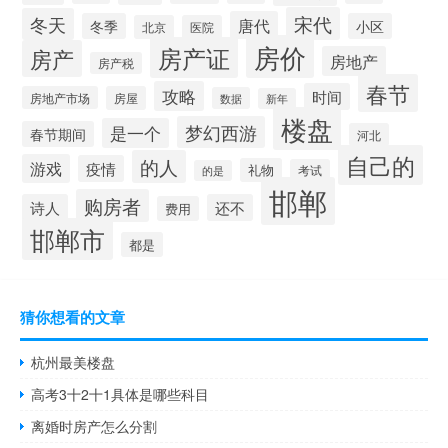
宋代
冬天
唐代
冬季
小区
北京
医院
房价
房产证
房产
房地产
房产税
春节
攻略
时间
房地产市场
房屋
数据
新年
楼盘
梦幻西游
是一个
春节期间
河北
自己的
的人
游戏
疫情
礼物
考试
的是
邯郸
购房者
诗人
还不
费用
邯郸市
都是
猜你想看的文章
杭州最美楼盘
高考3十2十1具体是哪些科目
离婚时房产怎么分割