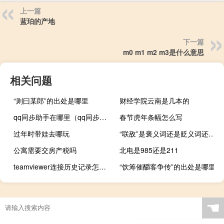
上一篇
蓝珀的产地
下一篇
m0 m1 m2 m3是什么意思
相关问题
“则曰某郎”的出处是哪里
财经学院云南是几本的
qq同步助手在哪里（qq同步助手）
春节虎年条幅怎么写
过年时带娃去哪玩
“联敌”是褒义词还是贬义词还是中性词？
公寓需要交房产税吗
北电是985还是211
teamviewer连接历史记录怎么命名（teamviewer无法建立连接原因未知）
“饮筹催釂客争传”的出处是哪里
☚