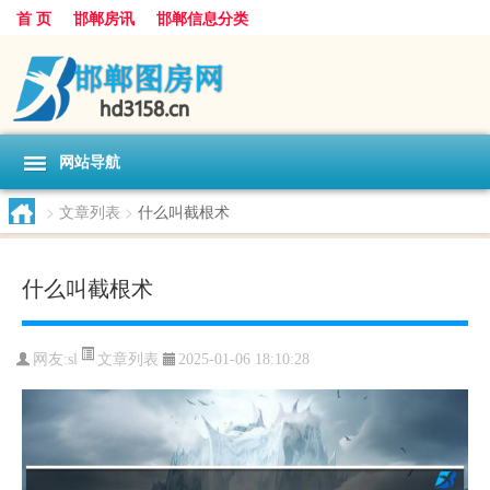
首 页
邯郸房讯
邯郸信息分类
网站导航
>
文章列表
>
什么叫截根术
什么叫截根术
文章列表
网友:
sl
2025-01-06 18:10:28