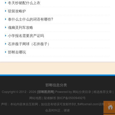
冬天纱裙配什么上衣
驻留攻略炉
泰什么士什么的词语有哪些?
魂幽灵列车攻略
小学报名需要房产证吗
石井薇子网球（石井薇子）
邯郸去哪玩
邯郸信息分类
Copyright © 2012 - 2026
[邯郸图房网]
Powered by
网站分类目录
|
精选推荐文章
|
网站地图
|
疑难解答
陕ICP备05009492号
声明：本站内容来自互联网，如信息有错误可发邮件到f_fb#foxmail.com说明，我们
会及时纠正，谢谢