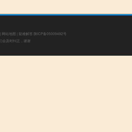
|
网站地图
|
疑难解答
陕ICP备05009492号
，我们会及时纠正，谢谢