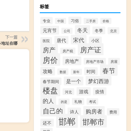
标签
习俗
专业
中国
二手房
价格
冬天
元宵节
冬季
北京
公司
下一篇
宋代
唐代
小区
医院
务地址在哪
房产证
房产
房产税
房价
房地产
房地产市场
房屋
春节
攻略
时间
数据
新年
梦幻西游
是一个
春节期间
楼盘
游戏
疫情
河北
的人
礼物
考试
的是
自己的
购房者
诗人
费用
邯郸
邯郸市
还不