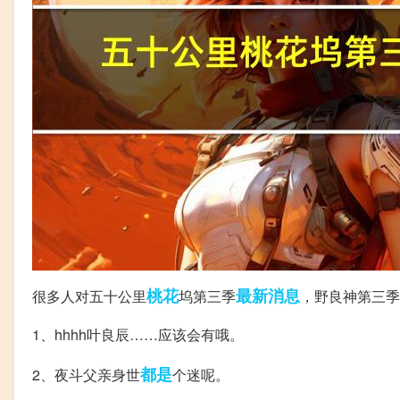
桃花
最新消息
很多人对五十公里
坞第三季
，野良神第三季
1、hhhh叶良辰……应该会有哦。
都是
2、夜斗父亲身世
个迷呢。