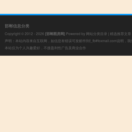
邯郸信息分类
Copyright © 2012 - 2026
[邯郸图房网]
Powered by
网站分类目录
|
精选推荐文章
声明：本站内容来自互联网，如信息有错误可发邮件到f_fb#foxmail.com说明
本站仅为个人兴趣爱好，不接盈利性广告及商业合作