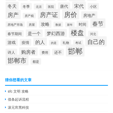
宋代
冬天
唐代
冬季
小区
北京
医院
房价
房产证
房产
房地产
房产税
春节
攻略
时间
房地产市场
房屋
数据
新年
楼盘
梦幻西游
是一个
春节期间
河北
自己的
的人
游戏
疫情
礼物
考试
的是
邯郸
购房者
诗人
还不
费用
邯郸市
都是
猜你想看的文章
sfc 文明 攻略
借条起诉流程
滚元宵黑科技