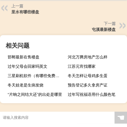
上一篇
里水有哪些楼盘
下一篇
屯溪最新楼盘
相关问题
邯郸最新在售楼盘
河北万腾房地产怎么样
过年父母会回家吗英文
江苏元宵找哪家
三星刷机软件（有哪些免费的软件能给三星手机刷机）
冬天怎样让母鸡多生蛋
冬天娃老是生病发烧
预告登记多久拿房产证
“片晌之间结大还”的出处是哪里
过年写祝福语用什么颜色笔
☚