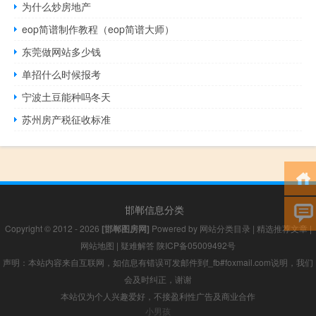
为什么炒房地产
eop简谱制作教程（eop简谱大师）
东莞做网站多少钱
单招什么时候报考
宁波土豆能种吗冬天
苏州房产税征收标准
邯郸信息分类
Copyright © 2012 - 2026
[邯郸图房网]
Powered by
网站分类目录
|
精选推荐文章
|
网站地图
|
疑难解答
陕ICP备05009492号
声明：本站内容来自互联网，如信息有错误可发邮件到f_fb#foxmail.com说明，我们
会及时纠正，谢谢
本站仅为个人兴趣爱好，不接盈利性广告及商业合作
小男孩