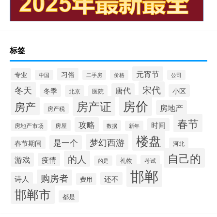
标签
元宵节
习俗
专业
中国
二手房
价格
公司
宋代
冬天
唐代
冬季
小区
北京
医院
房价
房产证
房产
房地产
房产税
春节
攻略
时间
房地产市场
房屋
数据
新年
楼盘
梦幻西游
是一个
春节期间
河北
自己的
的人
游戏
疫情
礼物
考试
的是
邯郸
购房者
诗人
还不
费用
邯郸市
都是