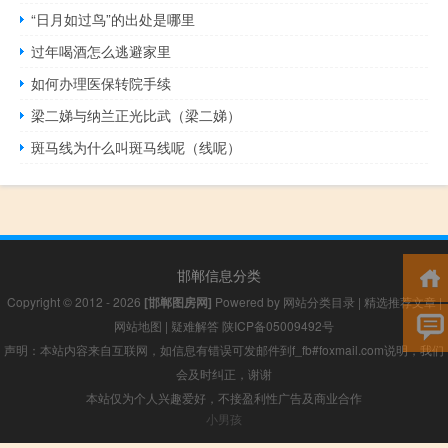
“日月如过鸟”的出处是哪里
过年喝酒怎么逃避家里
如何办理医保转院手续
梁二娣与纳兰正光比武（梁二娣）
斑马线为什么叫斑马线呢（线呢）
邯郸信息分类
Copyright © 2012 - 2026
[邯郸图房网]
Powered by
网站分类目录
|
精选推荐文章
|
网站地图
|
疑难解答
陕ICP备05009492号
声明：本站内容来自互联网，如信息有错误可发邮件到f_fb#foxmail.com说明，我们
会及时纠正，谢谢
本站仅为个人兴趣爱好，不接盈利性广告及商业合作
小男孩