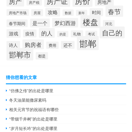
房价
房产证
房产
房地产
房产税
春节
攻略
时间
房地产市场
房屋
数据
新年
楼盘
梦幻西游
是一个
春节期间
河北
自己的
的人
游戏
疫情
礼物
考试
的是
邯郸
购房者
诗人
还不
费用
邯郸市
都是
猜你想看的文章
“仿佛之传”的出处是哪里
冬天油菜能撒尿素吗
相关元宵节的祝福语有哪些
“带烟千井树”的出处是哪里
“岁月短长吟”的出处是哪里