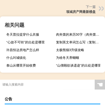
下一篇
项城房产网最新楼盘
相关问题
冬天普拉提穿什么衣服
肉夹馍的来历30字（肉夹馍的来历）
“心故不可转”的出处是哪里
复制英文单词怎么写（复制英文）
许昌恒达房地产怎么样
太极熊猫3升级攻略
什么叫城镇化
为啥冬天养蝈蝈
泰山从哪里开始收费
“山僧顾欲谈遗迹”的出处是哪里
☚
公告