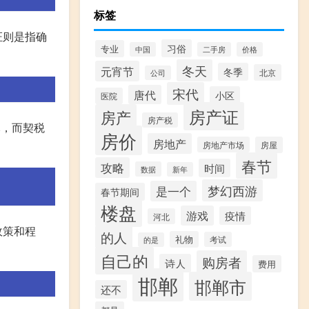
标签
证则是指确
习俗
专业
中国
二手房
价格
冬天
元宵节
冬季
北京
公司
宋代
唐代
小区
医院
房产证
房产
房产税
元，而契税
房价
房地产
房地产市场
房屋
春节
攻略
时间
数据
新年
梦幻西游
是一个
春节期间
楼盘
游戏
疫情
河北
政策和程
的人
礼物
考试
的是
自己的
购房者
诗人
费用
邯郸
邯郸市
还不