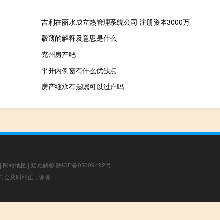
吉利在丽水成立热管理系统公司 注册资本3000万
觳薄的解释及意思是什么
兖州房产吧
平开内倒窗有什么优缺点
房产继承有遗嘱可以过户吗
|
网站地图
|
疑难解答
陕ICP备05009492号
，我们会及时纠正，谢谢