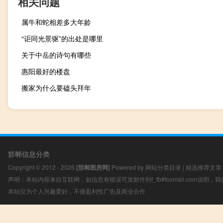
相关问题
属牛和蛇相差多大年龄
“讵同光景驱”的出处是哪里
关于中岳的诗句有哪些
惠阳最好的楼盘
搬家为什么要磕头拜年
邯郸信息分类
Copyright © 2012 - 2026
[邯郸图房网]
Powered by
网站分类目录
|
精选推荐文章
声明：本站内容来自互联网，如信息有错误可发邮件到f_fb#foxmail.com说明
本站仅为个人兴趣爱好，不接盈利性广告及商业合作