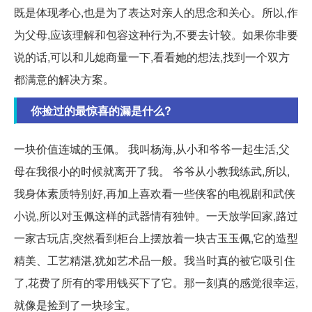
既是体现孝心,也是为了表达对亲人的思念和关心。所以,作
为父母,应该理解和包容这种行为,不要去计较。如果你非要
说的话,可以和儿媳商量一下,看看她的想法,找到一个双方
都满意的解决方案。
你捡过的最惊喜的漏是什么?
一块价值连城的玉佩。 我叫杨海,从小和爷爷一起生活,父
母在我很小的时候就离开了我。 爷爷从小教我练武,所以,
我身体素质特别好,再加上喜欢看一些侠客的电视剧和武侠
小说,所以对玉佩这样的武器情有独钟。一天放学回家,路过
一家古玩店,突然看到柜台上摆放着一块古玉玉佩,它的造型
精美、工艺精湛,犹如艺术品一般。我当时真的被它吸引住
了,花费了所有的零用钱买下了它。那一刻真的感觉很幸运,
就像是捡到了一块珍宝。