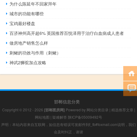
为什么陈延年不回家拜年
城市的功能有哪些
宝鸡最好楼盘
百济神州高开超6% 英国推荐百悦泽用于治疗白血病成人患者
做房地产销售怎么样
刺鳅的功效与作用（刺鳅）
神武2狮驼加点攻略
邯郸信息分类
Copyright © 2012 - 2026
[邯郸图房网]
Powered by
网站分类目录
|
精选推荐文章
|
网站地图
|
疑难解答
陕ICP备05009492号
声明：本站内容来自互联网，如信息有错误可发邮件到f_fb#foxmail.com说明，我们
会及时纠正，谢谢