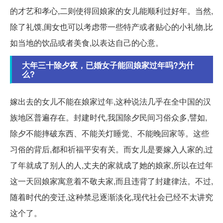
的才艺和孝心,二则使得回娘家的女儿能顺利过好年。当然,
除了礼馍,闺女也可以考虑带一些特产或者贴心的小礼物,比
如当地的饮品或者美食,以表达自己的心意。
大年三十除夕夜，已婚女子能回娘家过年吗?为什
么?
嫁出去的女儿不能在娘家过年,这种说法几乎在全中国的汉
族地区普遍存在。封建时代,我国除夕民间习俗众多,譬如,
除夕不能摔破东西、不能关灯睡觉、不能晚回家等。这些
习俗的背后,都和祈福平安有关。而女儿是要嫁入人家的,过
了年就成了别人的人,丈夫的家就成了她的娘家,所以在过年
这一天回娘家寓意着不敬夫家,而且违背了封建律法。不过,
随着时代的变迁,这种禁忌逐渐淡化,现代社会已经不太讲究
这个了。