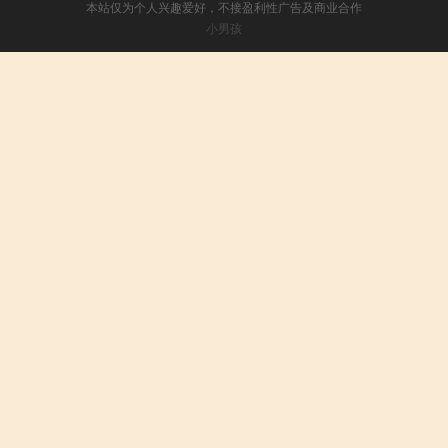
本站仅为个人兴趣爱好，不接盈利性广告及商业合作
小男孩