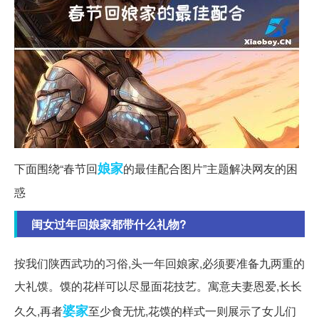
娘家
下面围绕“春节回
的最佳配合图片”主题解决网友的困
惑
闺女过年回娘家都带什么礼物?
按我们陕西武功的习俗,头一年回娘家,必须要准备九两重的
大礼馍。馍的花样可以尽显面花技艺。寓意夫妻恩爱,长长
婆家
久久,再者
至少食无忧,花馍的样式一则展示了女儿们