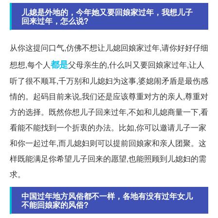
儿媳是外地的，今年她又要回娘家过年，我想儿子
回来过年，怎么说?
从你这提问口气,仿佛不想让儿媳回娘家过年,请你好好仔细
都是
想想,每个人
父母亲生的,什么叫又要回娘家过年,让人
听了很不顺耳,千万别和儿媳妇为这事,婆媳闹矛盾是最伤感
情的。起码目前来说,我们还是应该尊重对方的亲人,尊重对
方的选择。既然你想儿子回来过年,不如和儿媳商量一下,看
看能不能找到一个折衷的办法。比如,你可以邀请儿子一家
和你一起过年,而儿媳妇则可以提前回娘家和亲人团聚。这
样既能满足你希望儿子回来的愿望,也能照顾到儿媳妇的需
求。
中国过年地方风俗都不一样，各地有没有过年女儿
不能回娘家的风俗?