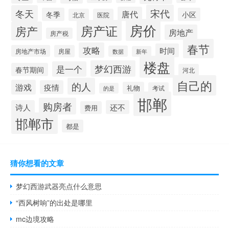
宋代
冬天
唐代
冬季
小区
北京
医院
房价
房产证
房产
房地产
房产税
春节
攻略
时间
房地产市场
房屋
数据
新年
楼盘
梦幻西游
是一个
春节期间
河北
自己的
的人
游戏
疫情
礼物
考试
的是
邯郸
购房者
诗人
还不
费用
邯郸市
都是
猜你想看的文章
梦幻西游武器亮点什么意思
“西风树响”的出处是哪里
mc边境攻略