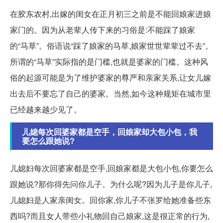
在胶东农村,出嫁的闺女在正月初三之前是不能回娘家进娘
家门的。因为从老辈人传下来的习俗是:不能踩了娘家
的“马草”。俗语说“踩了娘家的马草,娘家世世辈辈过不去”。
所谓的“马草”实际指的是门槛,也就是婆家的门槛。这种风
俗的起源可能是为了维护婆家的尊严和亲家关系,让女儿嫁
出去后不要忘了自己的婆家。当然,如今这种规矩在城市里
已经越来越少见了。
儿媳每次回婆家都是空手，回娘家却大包小包，我
要怎么跟她说?
儿媳妇每次回婆家都是空手,回娘家都是大包小包,你要怎么
跟她说?那你得先问你儿子。为什么呢?因为儿子是你儿子,
儿媳妇是人家亲闺女。回你家,你儿子不张罗给她准备些东
西吗?而且女人带些小礼物回自己娘家,这是很正常的行为,