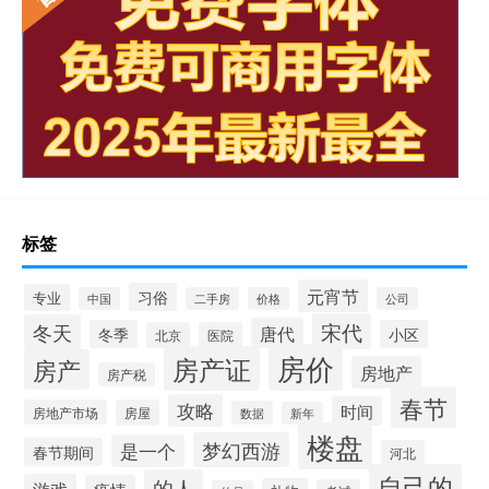
标签
元宵节
习俗
专业
中国
二手房
价格
公司
宋代
冬天
唐代
冬季
小区
北京
医院
房价
房产证
房产
房地产
房产税
春节
攻略
时间
房地产市场
房屋
数据
新年
楼盘
梦幻西游
是一个
春节期间
河北
自己的
的人