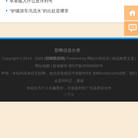
苹果输入什么查序列号
“轳辘游车汛流水”的出处是哪里
邯郸信息分类
Copyright © 2012 - 2026
[邯郸图房网]
Powered by
网站分类目录
|
精选推荐文章
|
网站地图
|
疑难解答
陕ICP备05009492号
声明：本站内容来自互联网，如信息有错误可发邮件到f_fb#foxmail.com说明，我们
会及时纠正，谢谢
本站仅为个人兴趣爱好，不接盈利性广告及商业合作
小男孩