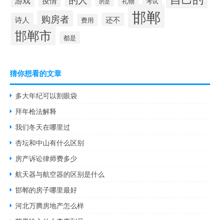
游戏
疫情
礼物
考试
的是
邯郸
购房者
诗人
还不
费用
邯郸市
都是
猜你想看的文章
多大年纪可以割眼袋
拜年枪法解释
我们冬天在哪里过
杏坛和中山有什么区别
房产诉讼律师费多少
航天器与航空器的区别是什么
邯郸的房子哪里最好
河北万腾房地产怎么样