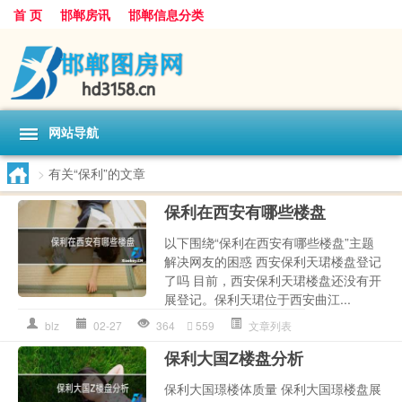
首 页
邯郸房讯
邯郸信息分类
网站导航
>
有关“保利”的文章
保利在西安有哪些楼盘
以下围绕“保利在西安有哪些楼盘”主题
解决网友的困惑 西安保利天珺楼盘登记
了吗 目前，西安保利天珺楼盘还没有开
展登记。保利天珺位于西安曲江...
blz
02-27
364
559
文章列表
保利大国Z楼盘分析
保利大国璟楼体质量 保利大国璟楼盘展