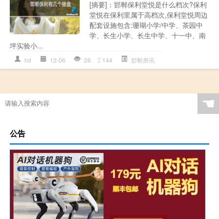
[摘要]：邯郸保利堂悦是什么档次?保利
堂悦在保利里属于高档次,保利堂悦周边
配套设施包含:珊瑚小学/中学、茶园中
学、长生小学、长生中学、十一中、南
坪实验小...
hd
12-06
26
144
邯郸房讯
☚
公告