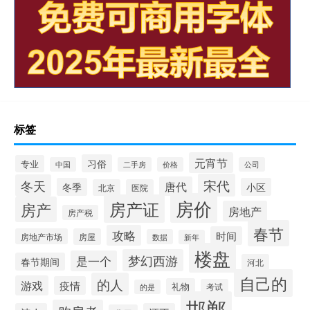
标签
元宵节
习俗
专业
中国
二手房
价格
公司
宋代
冬天
唐代
冬季
小区
北京
医院
房价
房产证
房产
房地产
房产税
春节
攻略
时间
房地产市场
房屋
数据
新年
楼盘
梦幻西游
是一个
春节期间
河北
自己的
的人
游戏
疫情
礼物
考试
的是
邯郸