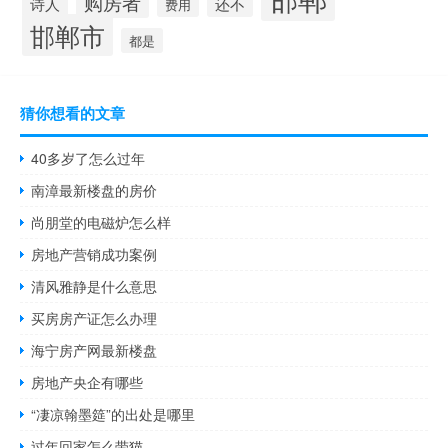
购房者
诗人
还不
费用
邯郸市
都是
猜你想看的文章
40多岁了怎么过年
南漳最新楼盘的房价
尚朋堂的电磁炉怎么样
房地产营销成功案例
清风雅静是什么意思
买房房产证怎么办理
海宁房产网最新楼盘
房地产央企有哪些
“凄凉翰墨筵”的出处是哪里
过年回家怎么带猫