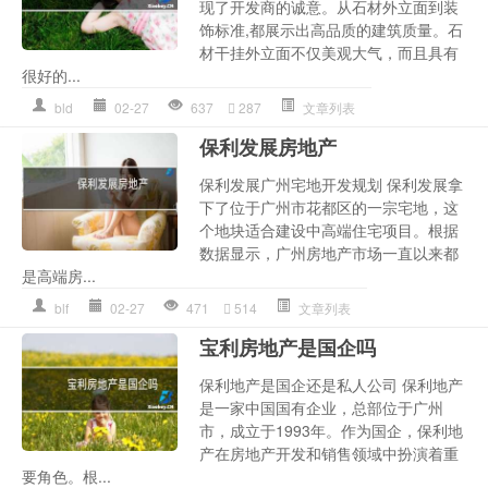
现了开发商的诚意。从石材外立面到装
饰标准,都展示出高品质的建筑质量。石
材干挂外立面不仅美观大气，而且具有
很好的...
bld
02-27
637
287
文章列表
保利发展房地产
保利发展广州宅地开发规划 保利发展拿
下了位于广州市花都区的一宗宅地，这
个地块适合建设中高端住宅项目。根据
数据显示，广州房地产市场一直以来都
是高端房...
blf
02-27
471
514
文章列表
宝利房地产是国企吗
保利地产是国企还是私人公司 保利地产
是一家中国国有企业，总部位于广州
市，成立于1993年。作为国企，保利地
产在房地产开发和销售领域中扮演着重
要角色。根...