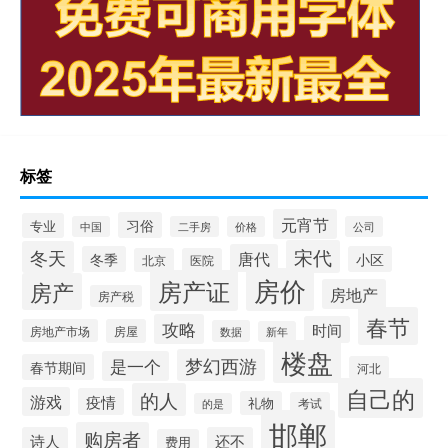
标签
元宵节
习俗
专业
中国
二手房
价格
公司
宋代
冬天
唐代
冬季
小区
北京
医院
房价
房产证
房产
房地产
房产税
春节
攻略
时间
房地产市场
房屋
数据
新年
楼盘
梦幻西游
是一个
春节期间
河北
自己的
的人
游戏
疫情
礼物
考试
的是
邯郸
购房者
诗人
还不
费用