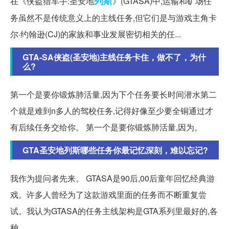
列斯
在《侠盗猎车手:圣安地
》(GTASA)中,运输和矿场任
务虽然不是传统意义上的主线任务,但它们是与游戏主角卡
尔·约翰逊(CJ)的家族和事业发展密切相关的任...
GTA-SA侠盗(圣安地)主线任务卡住，做不了，为什
么?
第一个是要你锻炼肺活量,因为下个任务要长时间潜水第二
个就是难到n多人的驾校任务,记得好像至少要全铜通过才
有后续任务交给你。 第一个是要你锻炼肺活量,因为。
GTA圣安地列斯哪些任务你最记忆深刻，难以忘记?
我作为提问者先来。 GTASA是90后,00后童年回忆经典游
戏。许多人曾经为了这款游戏里面的任务而不断重复尝
试。我认为GTASA的任务主线架构是GTA系列里最好的,各
种。