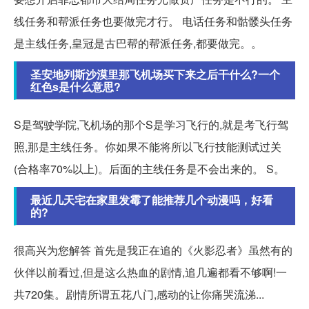
线任务和帮派任务也要做完才行。 电话任务和骷髅头任务
是主线任务,皇冠是古巴帮的帮派任务,都要做完。。
圣安地列斯沙漠里那飞机场买下来之后干什么?一个
红色s是什么意思?
S是驾驶学院,飞机场的那个S是学习飞行的,就是考飞行驾
照,那是主线任务。你如果不能将所以飞行技能测试过关
(合格率70%以上)。后面的主线任务是不会出来的。 S。
最近几天宅在家里发霉了能推荐几个动漫吗，好看
的?
很高兴为您解答 首先是我正在追的《火影忍者》虽然有的
伙伴以前看过,但是这么热血的剧情,追几遍都看不够啊!一
共720集。剧情所谓五花八门,感动的让你痛哭流涕...