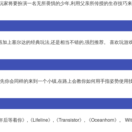
中玩家将要扮演一名无所畏惧的少年,利用父亲所传授的生存技巧
,再加上塞尔达的经典玩法,还是相当不错的,强烈推荐。 喜欢玩游
神 首先你会同样的来到一个小镇,在路上会教你如何用手指姿势使用
,《Lifeline》,《Transistor》, 《Oceanhorn》。 Witch