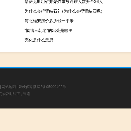
哈萨克斯坦矿井爆炸事故遇难人数升至36人
为什么会得肾结石?（为什么会得肾结石呢）
河北雄安房价多少钱一平米
“慨惜三朝老”的出处是哪里
亮化是什么意思
|
网站地图
|
疑难解答
陕ICP备05009492号
，我们会及时纠正，谢谢