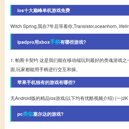
ios十大巅峰单机游戏免费
Witch Spring,我在7年后等着你,Transistor,oceanhorn, li
手柄
ipadpro用xbox
有哪些游戏?
1. 帕斯卡契约 这是我们能在移动端玩到最好的类魂游戏
面,玩家都能用手柄进行交互和操。
苹果手机独有的游戏有哪些?
无Android版的精品ios游戏(以下均有优酷视频介绍) (一)2K drive 开发
类似
pc
塞尔达的游戏?