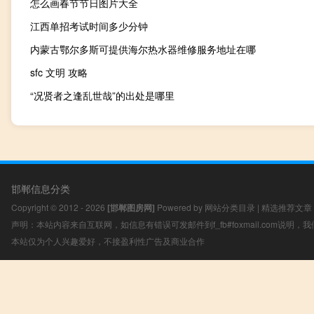
怎么画春节节日图片大全
江西单招考试时间多少分钟
内蒙古鄂尔多斯可提供海尔热水器维修服务地址在哪
sfc 文明 攻略
“况贤者之逢乱世哉”的出处是哪里
邯郸信息分类
Copyright © 2012 - 2026
[邯郸图房网]
Powered by
网站分类目录
|
精选推荐文章
声明：本站内容来自互联网，如信息有错误可发邮件到f_fb#foxmail.com说明
本站仅为个人兴趣爱好，不接盈利性广告及商业合作