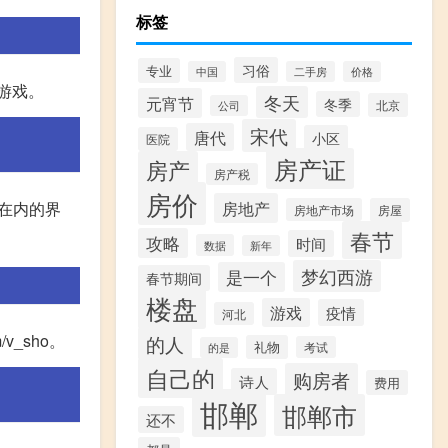
标签
习俗
专业
中国
二手房
价格
。 游戏。
冬天
元宵节
冬季
北京
公司
宋代
唐代
小区
医院
房产证
房产
房产税
房价
房地产
单在内的界
房地产市场
房屋
春节
攻略
时间
数据
新年
梦幻西游
是一个
春节期间
楼盘
游戏
疫情
河北
m/v_sho。
的人
礼物
考试
的是
自己的
购房者
诗人
费用
邯郸
邯郸市
还不