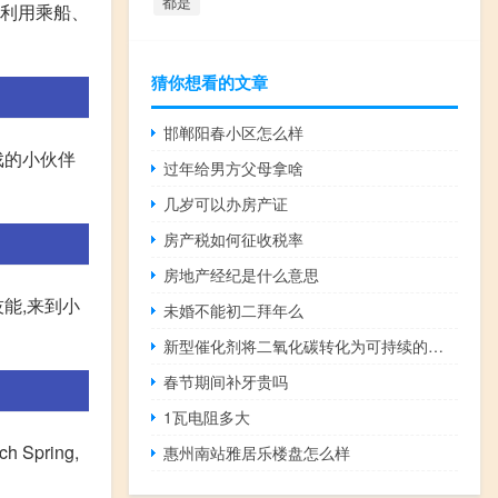
都是
来利用乘船、
猜你想看的文章
邯郸阳春小区怎么样
戏的小伙伴
过年给男方父母拿啥
几岁可以办房产证
房产税如何征收税率
房地产经纪是什么意思
技能,来到小
未婚不能初二拜年么
新型催化剂将二氧化碳转化为可持续的副产品
春节期间补牙贵吗
1瓦电阻多大
 Spring,
惠州南站雅居乐楼盘怎么样