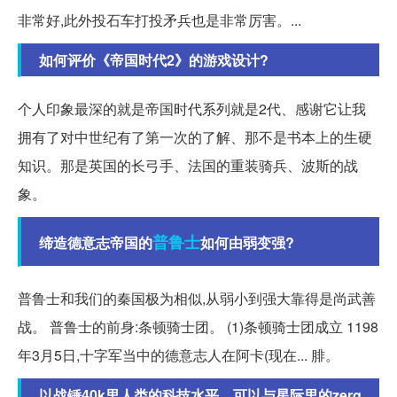
非常好,此外投石车打投矛兵也是非常厉害。...
如何评价《帝国时代2》的游戏设计?
个人印象最深的就是帝国时代系列就是2代、感谢它让我
拥有了对中世纪有了第一次的了解、那不是书本上的生硬
知识。那是英国的长弓手、法国的重装骑兵、波斯的战
象。
普鲁士
缔造德意志帝国的
如何由弱变强?
普鲁士和我们的秦国极为相似,从弱小到强大靠得是尚武善
战。 普鲁士的前身:条顿骑士团。 (1)条顿骑士团成立 1198
年3月5日,十字军当中的德意志人在阿卡(现在... 腓。
以战锤40k里人类的科技水平，可以与星际里的zerg