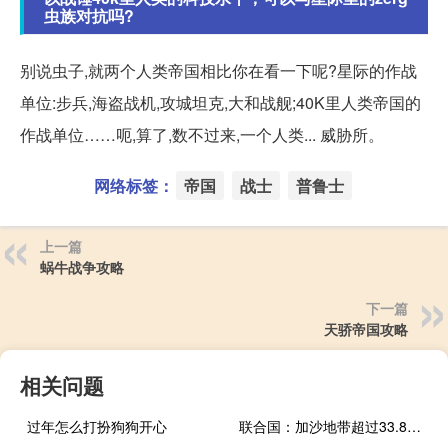
虫族对抗吗?
别说虫子,就两个人类帝国相比你在看一下呢?星际的作战
单位:步兵,海盗战机,攻城坦克,大和战舰;40K里人类帝国的
作战单位……呃,算了,数不过来,一个人类... 威胁所。
网络标签：
帝国
战士
普鲁士
上一篇
蜗牛战争攻略
下一篇
天骄帝国攻略
相关问题
过年怎么打扮狗狗开心
联合国：加沙地带超过33.8万巴勒斯坦人流离失所