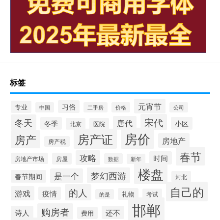
标签
元宵节
习俗
专业
中国
二手房
价格
公司
宋代
冬天
唐代
冬季
小区
北京
医院
房价
房产证
房产
房地产
房产税
春节
攻略
时间
房地产市场
房屋
数据
新年
楼盘
梦幻西游
是一个
春节期间
河北
自己的
的人
游戏
疫情
礼物
考试
的是
邯郸
购房者
诗人
还不
费用