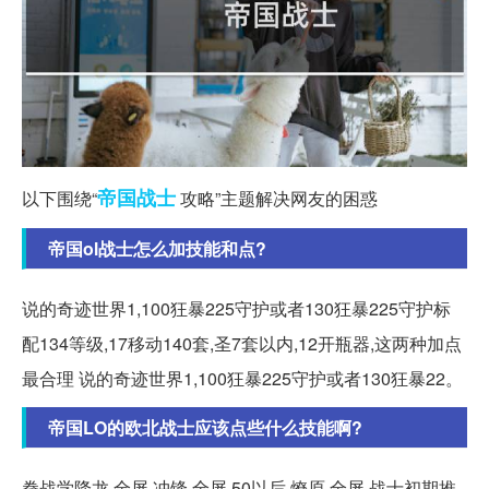
帝国
战士
以下围绕“
攻略”主题解决网友的困惑
帝国ol战士怎么加技能和点?
说的奇迹世界1,100狂暴225守护或者130狂暴225守护标
配134等级,17移动140套,圣7套以内,12开瓶器,这两种加点
最合理 说的奇迹世界1,100狂暴225守护或者130狂暴22。
帝国LO的欧北战士应该点些什么技能啊?
拳战学降龙.全屏 冲锋.全屏 50以后.燎原.全屏 战士初期推