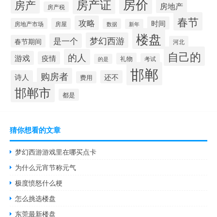
房价
房产证
房产
房地产
房产税
春节
攻略
时间
房地产市场
房屋
数据
新年
楼盘
梦幻西游
是一个
春节期间
河北
自己的
的人
游戏
疫情
礼物
考试
的是
邯郸
购房者
诗人
还不
费用
邯郸市
都是
猜你想看的文章
梦幻西游游戏里在哪买点卡
为什么元宵节称元气
极度愤怒什么梗
怎么挑选楼盘
东莞最新楼盘