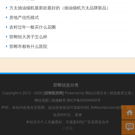
方太抽油烟机最新款最好的（抽油烟机方太品牌新品）
房地产信托模式
农村过年一般买什么花圈
邯郸恒大房子怎么样
邯郸市都有什么医院
邯郸信息分类
Copyright © 2012 - 2026
[邯郸图房网]
Powered by
网站分类目录
|
精选推荐文章
|
网站地图
|
疑难解答
陕ICP备05009492号
声明：本站内容来自互联网，如信息有错误可发邮件到f_fb#foxmail.com说明，我们
会及时纠正，谢谢
本站仅为个人兴趣爱好，不接盈利性广告及商业合作
小男孩