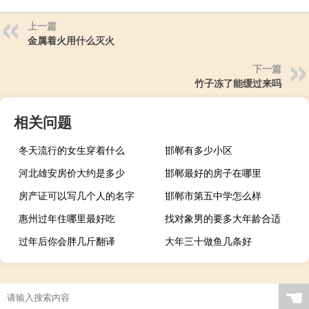
上一篇
金属着火用什么灭火
下一篇
竹子冻了能缓过来吗
相关问题
冬天流行的女生穿着什么
邯郸有多少小区
河北雄安房价大约是多少
邯郸最好的房子在哪里
房产证可以写几个人的名字
邯郸市第五中学怎么样
惠州过年住哪里最好吃
找对象男的要多大年龄合适
过年后你会胖几斤翻译
大年三十做鱼几条好
☚