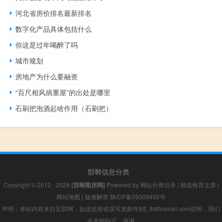
河北省房价排名最新排名
数字化产品具体包括什么
你这是过年喝醉了吗
城市规划
房地产为什么要融资
“百尺相风插重屋”的出处是哪里
石刷把泡酒起啥作用（石刷把）
邯郸信息分类
Copyright © 2012 - 2026
[邯郸图房网]
Powered by
网站分类目录
|
精选推荐文章
|
网站地图
|
疑难解答
陕ICP备05009492号
声明：本站内容来自互联网，如信息有错误可发邮件到f_fb#foxmail.com说明，我们
会及时纠正，谢谢