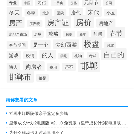
元宵节
习俗
专业
中国
二手房
价格
公司
宋代
冬天
唐代
冬季
小区
北京
医院
房价
房产证
房产
房地产
房产税
春节
攻略
时间
房地产市场
房屋
数据
新年
楼盘
梦幻西游
是一个
春节期间
河北
自己的
的人
游戏
疫情
礼物
考试
的是
邯郸
购房者
诗人
还不
费用
邯郸市
都是
猜你想看的文章
邯郸中煤医院做亲子鉴定多少钱
皇帝成长计划2电脑版 V2.1.0 免费版（皇帝成长计划2电脑版 V2.1.0 免费版功能简介）
为什么移动卡闲时流量用不了