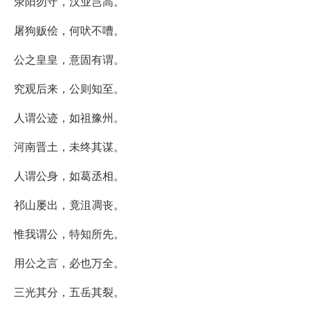
荥阳勿守，汉业岂高。
屠狗贩侩，何吠不嘈。
公之皇皇，意固有谓。
究观后来，公则知至。
人谓公迹，如祖豫州。
河南晋土，未终其谋。
人谓公身，如葛丞相。
祁山屡出，竟沮凋丧。
惟我谓公，特知所先。
用公之言，必也万全。
三光其分，五岳其裂。