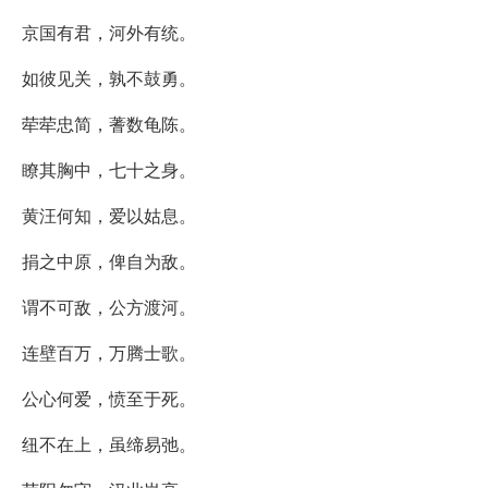
京国有君，河外有统。
如彼见关，孰不鼓勇。
荦荦忠简，蓍数龟陈。
瞭其胸中，七十之身。
黄汪何知，爱以姑息。
捐之中原，俾自为敌。
谓不可敌，公方渡河。
连壁百万，万腾士歌。
公心何爱，愤至于死。
纽不在上，虽缔易弛。