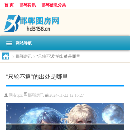
首 页
邯郸房讯
邯郸信息分类
网站导航
>
邯郸房讯
>
“只轮不返”的出处是哪里
“只轮不返”的出处是哪里
邯郸房讯
网友:
jzz
2024-11-22 12:16:27