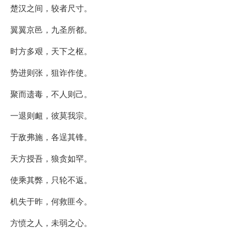
楚汉之间，较者尺寸。
翼翼京邑，九圣所都。
时方多艰，天下之枢。
势进则张，狙诈作使。
聚而遗毒，不人则己。
一退则衄，彼莫我宗。
于敌弗施，各逞其锋。
天方授吾，狼贪如罕。
使乘其弊，只轮不返。
机失于昨，何救匪今。
方愤之人，未弱之心。