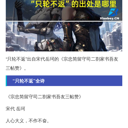
“只轮不返”出自宋代岳珂的《宗忠简留守司二劄家书吾友
三帖赞》。
“只轮不返”全诗
《宗忠简留守司二劄家书吾友三帖赞》
宋代 岳珂
人心大义，不作不奋。