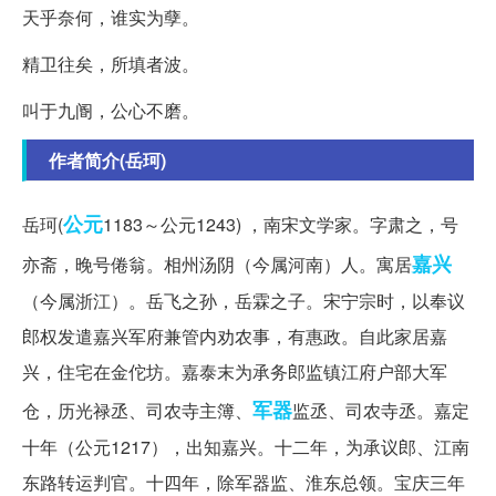
天乎奈何，谁实为孽。
精卫往矣，所填者波。
叫于九阍，公心不磨。
作者简介(岳珂)
公元
岳珂(
1183～公元1243) ，南宋文学家。字肃之，号
嘉兴
亦斋，晚号倦翁。相州汤阴（今属河南）人。寓居
（今属浙江）。岳飞之孙，岳霖之子。宋宁宗时，以奉议
郎权发遣嘉兴军府兼管内劝农事，有惠政。自此家居嘉
兴，住宅在金佗坊。嘉泰末为承务郎监镇江府户部大军
军器
仓，历光禄丞、司农寺主簿、
监丞、司农寺丞。嘉定
十年（公元1217），出知嘉兴。十二年，为承议郎、江南
东路转运判官。十四年，除军器监、淮东总领。宝庆三年