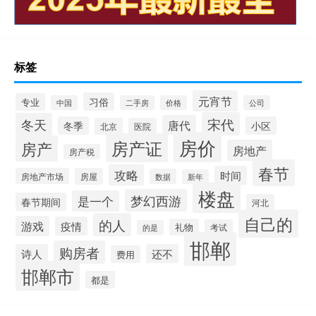
标签
元宵节
习俗
专业
中国
二手房
价格
公司
宋代
冬天
唐代
冬季
小区
北京
医院
房价
房产证
房产
房地产
房产税
春节
攻略
时间
房地产市场
房屋
数据
新年
楼盘
梦幻西游
是一个
春节期间
河北
自己的
的人
游戏
疫情
礼物
考试
的是
邯郸
购房者
诗人
还不
费用
邯郸市
都是