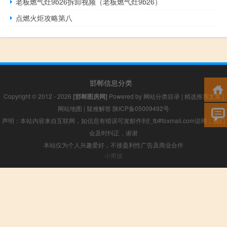
老板燃气灶9b26拆卸视频（老板燃气灶9b26）
点燃火炬攻略第八
邯郸信息分类
Copyright © 2012 - 2026
[邯郸图房网]
Powered by
网站分类目录
|
精选推荐文章
|
网站地图
|
疑难解答
陕ICP备05009492号
声明：本站内容来自互联网，如信息有错误可发邮件到f_fb#foxmail.com说明，我们
会及时纠正，谢谢
本站仅为个人兴趣爱好，不接盈利性广告及商业合作
小男孩