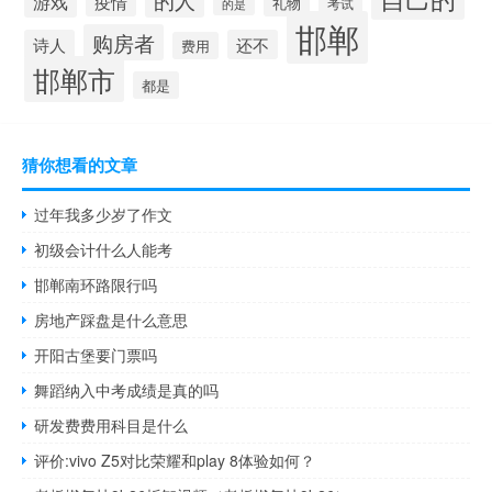
游戏
疫情
礼物
考试
的是
邯郸
购房者
诗人
还不
费用
邯郸市
都是
猜你想看的文章
过年我多少岁了作文
初级会计什么人能考
邯郸南环路限行吗
房地产踩盘是什么意思
开阳古堡要门票吗
舞蹈纳入中考成绩是真的吗
研发费费用科目是什么
评价:vivo Z5对比荣耀和play 8体验如何？