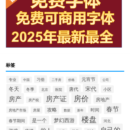
标签
元宵节
习俗
专业
中国
二手房
价格
公司
宋代
冬天
唐代
冬季
小区
北京
医院
房价
房产证
房产
房地产
房产税
春节
攻略
时间
房地产市场
房屋
数据
新年
楼盘
梦幻西游
是一个
春节期间
河北
自己的
的人