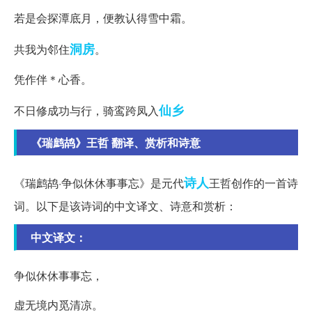
若是会探潭底月，便教认得雪中霜。
洞房
共我为邻住
。
凭作伴＊心香。
仙乡
不日修成功与行，骑鸾跨凤入
《瑞鹧鸪》王哲 翻译、赏析和诗意
诗人
《瑞鹧鸪·争似休休事事忘》是元代
王哲创作的一首诗
词。以下是该诗词的中文译文、诗意和赏析：
中文译文：
争似休休事事忘，
虚无境内觅清凉。