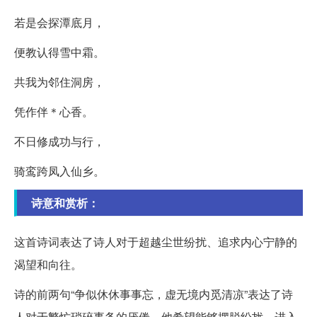
若是会探潭底月，
便教认得雪中霜。
共我为邻住洞房，
凭作伴＊心香。
不日修成功与行，
骑鸾跨凤入仙乡。
诗意和赏析：
这首诗词表达了诗人对于超越尘世纷扰、追求内心宁静的
渴望和向往。
诗的前两句“争似休休事事忘，虚无境内觅清凉”表达了诗
人对于繁忙琐碎事务的厌倦，他希望能够摆脱纷扰，进入