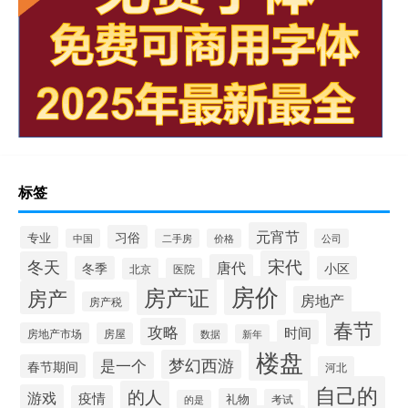
标签
元宵节
习俗
专业
中国
二手房
价格
公司
宋代
冬天
唐代
冬季
小区
北京
医院
房价
房产证
房产
房地产
房产税
春节
攻略
时间
房地产市场
房屋
数据
新年
楼盘
梦幻西游
是一个
春节期间
河北
自己的
的人
游戏
疫情
礼物
考试
的是