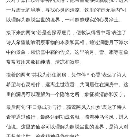
一片虚无的境地，寻找心灵的清凉。这里的“虚无境内”可
以理解为超脱尘世的境界，一种超越现实的心灵净土。
接下来的两句“若是会探潭底月，便教认得雪中霜”表达了
诗人希望能够洞察事物的本质和真相，通过洞悉月下潭水
中的景象，领悟雪中霜的含义。这里的月、雪、霜等意象
常常被用来象征纯洁、清凉和寂静。
接着的两句“共我为邻住洞房，凭作伴＊心香”表达了诗人
希望与心灵相伴，远离尘世喧嚣，共同居住在洞房中。这
里的洞房可以理解为一个隐逸之所，象征着清静和安宁。
最后两句“不日修成功与行，骑鸾跨凤入仙乡”表达了诗人
希望通过修行，最终达到功成名就，骑着神鸟鸾凤，进入
仙境。这里的仙乡可以理解为超脱尘世的境界，是诗人对
于超越尘世、追求精神升华的向往。