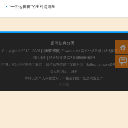
“一任运腾腾”的出处是哪里
邯郸信息分类
Copyright © 2012 - 2026
[邯郸图房网]
Powered by
网站分类目录
|
精选推荐文章
|
网站地图
|
疑难解答
陕ICP备05009492号
声明：本站内容来自互联网，如信息有错误可发邮件到f_fb#foxmail.com说明，我们
会及时纠正，谢谢
本站仅为个人兴趣爱好，不接盈利性广告及商业合作
小男孩