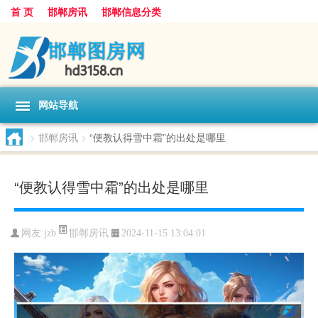
首 页
邯郸房讯
邯郸信息分类
网站导航
>
邯郸房讯
>
“便教认得雪中霜”的出处是哪里
“便教认得雪中霜”的出处是哪里
邯郸房讯
网友:
jzb
2024-11-15 13:04:01