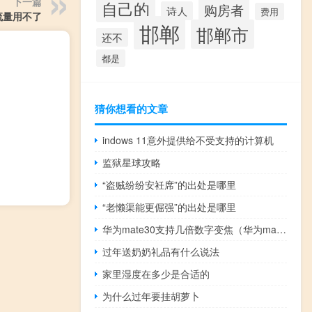
下一篇
自己的
购房者
诗人
费用
流量用不了
邯郸
邯郸市
还不
都是
猜你想看的文章
indows 11意外提供给不受支持的计算机
监狱星球攻略
“盗贼纷纷安衽席”的出处是哪里
“老懒渠能更倔强”的出处是哪里
华为mate30支持几倍数字变焦（华为mate30支持几倍变焦）
过年送奶奶礼品有什么说法
家里湿度在多少是合适的
为什么过年要挂胡萝卜