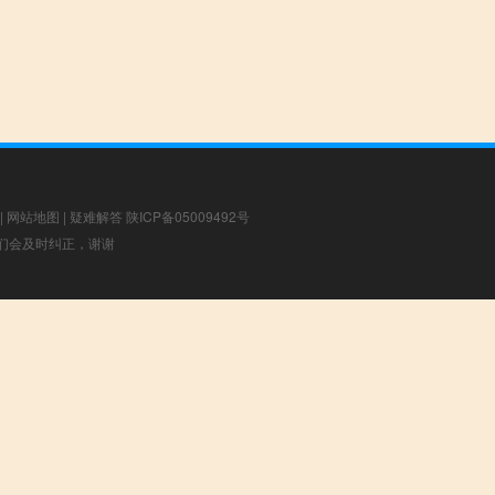
|
网站地图
|
疑难解答
陕ICP备05009492号
，我们会及时纠正，谢谢