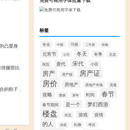
免费可商用字体批量下载
标签
习俗
专业
的凸显身
中国
二手房
价格
冬天
元宵节
冬季
北京
公司
宋代
唐代
小区
医院
显得腿部比
房产证
房产
房产税
房价
房地产
房地产市场
房屋
合的鞋子，
春节
攻略
时间
数据
新年
梦幻西游
是一个
春节期间
楼盘
游戏
疫情
河北
的人
礼物
考试
的是