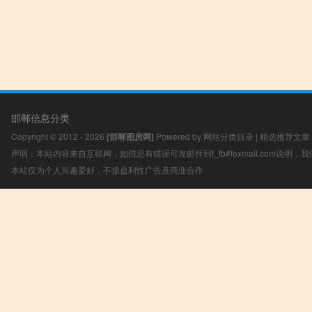
邯郸信息分类
Copyright © 2012 - 2026
[邯郸图房网]
Powered by
网站分类目录
|
精选推荐文章
声明：本站内容来自互联网，如信息有错误可发邮件到f_fb#foxmail.com说明
本站仅为个人兴趣爱好，不接盈利性广告及商业合作