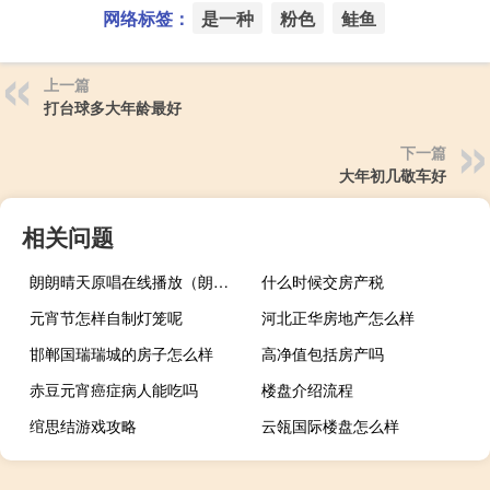
网络标签：
是一种
粉色
鲑鱼
上一篇
打台球多大年龄最好
下一篇
大年初几敬车好
相关问题
朗朗晴天原唱在线播放（朗朗晴天原唱）
什么时候交房产税
元宵节怎样自制灯笼呢
河北正华房地产怎么样
邯郸国瑞瑞城的房子怎么样
高净值包括房产吗
赤豆元宵癌症病人能吃吗
楼盘介绍流程
绾思结游戏攻略
云瓴国际楼盘怎么样