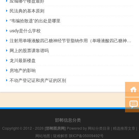
应城哪个楼盘最好
民法典的基本原则
“韦编拾散遗”的出处是哪里
usdy是什么学校
注射用单唾液酸四己糖神经节苷脂钠作用（单唾液酸四己糖神经节苷脂钠作用）
网上的股票课靠谱吗
龙川最新楼盘
房地产的影响
不动产登记证和房产证的区别
邯郸信息分类
Copyright © 2012 - 2026
[邯郸图房网]
Powered by
网站分类目录
|
精选推荐文章
|
网站地图
|
疑难解答
陕ICP备05009492号