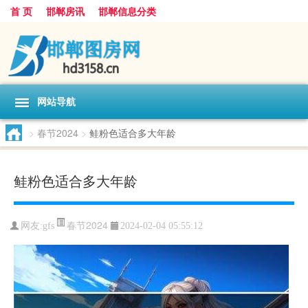
首 页
邯郸房讯
邯郸信息分类
网站导航
>
春节2024
>
鲑粉色适合多大年龄
鲑粉色适合多大年龄
春节2024
网友:
gfs
2024-02-04 05:55:12