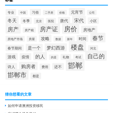
元宵节
习俗
专业
中国
二手房
价格
公司
宋代
冬天
唐代
冬季
小区
北京
医院
房价
房产证
房产
房地产
房产税
春节
攻略
时间
房地产市场
房屋
数据
新年
楼盘
梦幻西游
是一个
春节期间
河北
自己的
的人
游戏
疫情
礼物
考试
的是
邯郸
购房者
诗人
还不
费用
邯郸市
都是
猜你想看的文章
如何申请澳洲投资移民