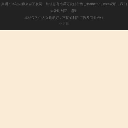
声明：本站内容来自互联网，如信息有错误可发邮件到f_fb#foxmail.com说明，我们
会及时纠正，谢谢
本站仅为个人兴趣爱好，不接盈利性广告及商业合作
小男孩