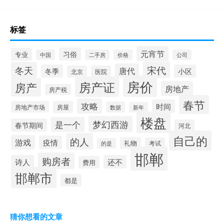
标签
元宵节
习俗
专业
中国
二手房
价格
公司
宋代
冬天
唐代
冬季
小区
北京
医院
房价
房产证
房产
房地产
房产税
春节
攻略
时间
房地产市场
房屋
数据
新年
楼盘
梦幻西游
是一个
春节期间
河北
自己的
的人
游戏
疫情
礼物
考试
的是
邯郸
购房者
诗人
还不
费用
邯郸市
都是
猜你想看的文章