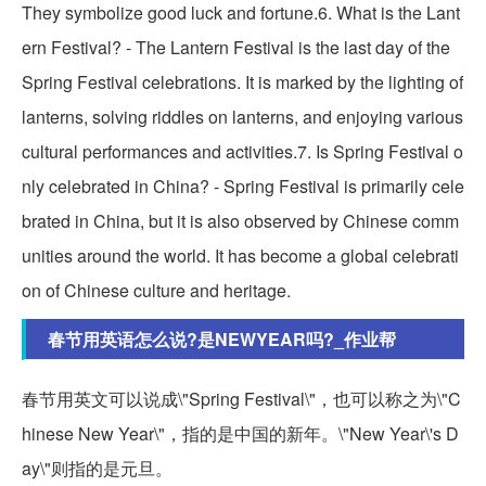
They symbolize good luck and fortune.6. What is the Lant
ern Festival? - The Lantern Festival is the last day of the
Spring Festival celebrations. It is marked by the lighting of
lanterns, solving riddles on lanterns, and enjoying various
cultural performances and activities.7. Is Spring Festival o
nly celebrated in China? - Spring Festival is primarily cele
brated in China, but it is also observed by Chinese comm
unities around the world. It has become a global celebrati
on of Chinese culture and heritage.
春节用英语怎么说?是NEWYEAR吗?_作业帮
春节用英文可以说成\"Spring Festival\"，也可以称之为\"C
hinese New Year\"，指的是中国的新年。\"New Year\'s D
ay\"则指的是元旦。