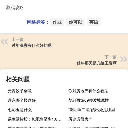
游戏攻略
网络标签：
作业
你可以
英语
上一篇
过年洗脚有什么好处呢
下一篇
过年那天是几倍工资啊
相关问题
元宵饺子创意
你对房地产有什么看法
丹东哪个楼盘好
梦幻西游69凌波城属性
七彩玉是什么
“渊明咏二疏”的出处是哪里
易生活控股：拟配售至多1.806亿股新股筹资约2530万港元
历史遗留房产