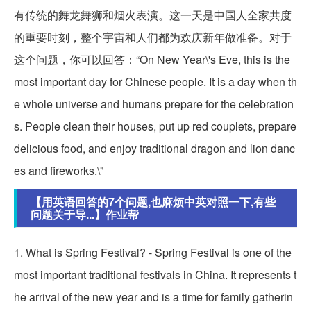
有传统的舞龙舞狮和烟火表演。这一天是中国人全家共度
的重要时刻，整个宇宙和人们都为欢庆新年做准备。对于
这个问题，你可以回答：“On New Year\'s Eve, this is the
most important day for Chinese people. It is a day when th
e whole universe and humans prepare for the celebration
s. People clean their houses, put up red couplets, prepare
delicious food, and enjoy traditional dragon and lion danc
es and fireworks.\"
【用英语回答的7个问题,也麻烦中英对照一下,有些
问题关于导...】作业帮
1. What is Spring Festival? - Spring Festival is one of the
most important traditional festivals in China. It represents t
he arrival of the new year and is a time for family gatherin