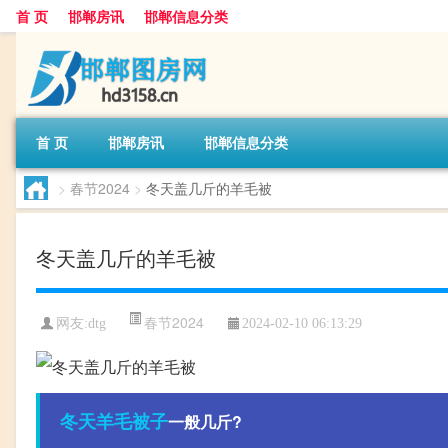
首 页
邯郸房讯
邯郸信息分类
首 页
邯郸房讯
邯郸信息分类
>
春节2024
>
冬天盖几斤的羊毛被
冬天盖几斤的羊毛被
春节2024
网友:
dtg
2024-02-10 06:13:29
冬天
羊毛
被子
一般几斤?