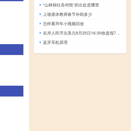
“山林独往吾何恨”的出处是哪里
上饶退休教师春节补助多少
怎样看拜年小视频回放
在岸人民币兑美元8月25日16:30收盘报7.2884较上一交易日下跌107点
蓝牙耳机原理