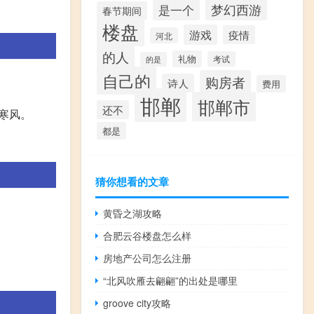
梦幻西游
是一个
春节期间
楼盘
游戏
疫情
河北
的人
礼物
考试
的是
自己的
购房者
诗人
费用
邯郸
邯郸市
还不
寒风。
都是
猜你想看的文章
黄昏之湖攻略
合肥云谷楼盘怎么样
房地产公司怎么注册
“北风吹雁去翩翩”的出处是哪里
groove city攻略