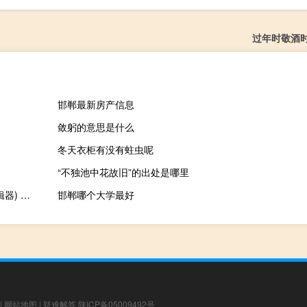
过年时敬酒
邯郸最新房产信息
敛躬的意思是什么
冬天衣柜有没有蛀虫呢
“不独池中花故旧”的出处是哪里
TeXstudio(latex编辑器) V2.10.6 官方免费版（TeXstudio(latex编辑器) V2.10.6 官方免费版功能简介）
邯郸哪个大学最好
|
网站地图
|
疑难解答
陕ICP备05009492号