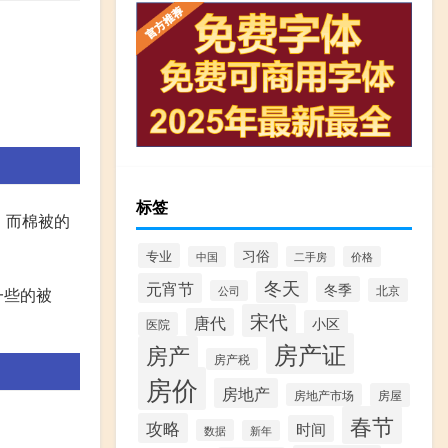
标签
。而棉被的
习俗
专业
中国
二手房
价格
冬天
元宵节
冬季
北京
公司
一些的被
宋代
唐代
小区
医院
房产证
房产
房产税
房价
房地产
房地产市场
房屋
春节
攻略
时间
数据
新年